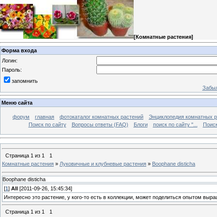
[
Комнатные растения
]
Форма входа
Логин:
Пароль:
запомнить
Забыл
Меню сайта
форум
главная
фотокаталог комнатных растений
Энциклопедия комнатных р
Поиск по сайту
Вопросы ответы (FAQ)
Блоги
поиск по сайту "...
Поиск
Страница
1
из
1
1
Комнатные растения
»
Луковичные и клубневые растения
»
Boophane disticha
Boophane disticha
[
1
]
All
[2011-09-26, 15:45:34]
Интересно это растение, у кого-то есть в коллекции, может поделиться опытом выр
Страница
1
из
1
1