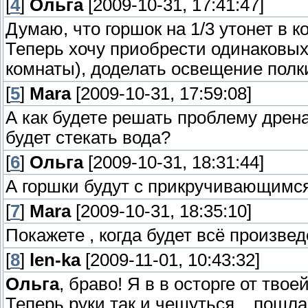
[
4
]
Ольга
[2009-10-31, 17:41:47]
Думаю, что горшок на 1/3 утонет в к
Теперь хочу приобрести одинаковых
комнаты), доделать освещение полки
[
5
]
Mara
[2009-10-31, 17:59:08]
А как будете решать проблему дрена
будет стекать вода?
[
6
]
Ольга
[2009-10-31, 18:31:44]
А горшки будут с прикручивающимся 
[
7
]
Mara
[2009-10-31, 18:35:10]
Покажете , когда будет всё произвед
[
8
]
len-ka
[2009-11-01, 10:43:32]
Ольга
, браво! Я в в осторге от твое
Теперь руки так и чешуться... пошл