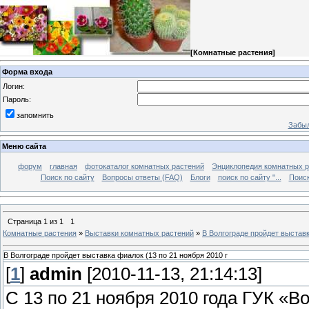
[
Комнатные растения
]
Форма входа
Логин:
Пароль:
запомнить
Забыл
Меню сайта
форум
главная
фотокаталог комнатных растений
Энциклопедия комнатных р
Поиск по сайту
Вопросы ответы (FAQ)
Блоги
поиск по сайту "...
Поиск
Страница
1
из
1
1
Комнатные растения
»
Выставки комнатных растений
»
В Волгограде пройдет выставк
В Волгограде пройдет выставка фиалок (13 по 21 ноября 2010 г
[
1
]
admin
[2010-11-13, 21:14:13]
С 13 по 21 ноября 2010 года ГУК «В