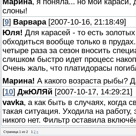
Марина
, я поняла... но мои караси
слоны!
[
9
]
Варвара
[2007-10-16, 21:18:49]
Юля!
Для карасей - то есть золоты
обходиться вообще только в прудах. 
четыре раза за сезон вносить спец
слишком быстро идет процесс нако
Очень жаль, что платидорасы погибл
Марина!
А какого возраста рыбы? Д
[
10
]
ДжЮЛЯй
[2007-10-17, 14:29:21]
vavka
, а как быть в случаях, когда 
такая ситуация. Уходила на работу,
никого нет. Фильтр оставила включён
Страница
1
из
2
1
2
»