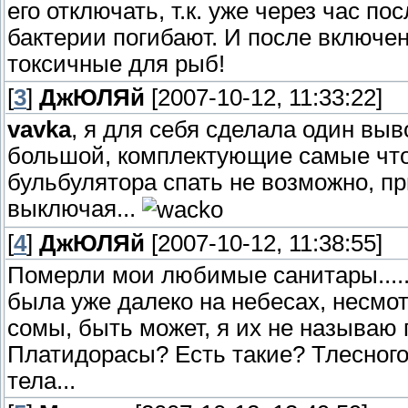
его отключать, т.к. уже через час 
бактерии погибают. И после включен
токсичные для рыб!
[
3
]
ДжЮЛЯй
[2007-10-12, 11:33:22]
vavka
, я для себя сделала один вы
большой, комплектующие самые что 
бульбулятора спать не возможно, пр
выключая...
[
4
]
ДжЮЛЯй
[2007-10-12, 11:38:55]
Померли мои любимые санитары.....
была уже далеко на небесах, несмотр
сомы, быть может, я их не называю
Платидорасы? Есть такие? Тлесного
тела...