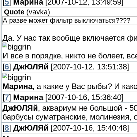
[
5
]
Марина
[2007-10-12, 13:49:59]
Quote
(
vavka
)
А разве может фильтр выключаться????
Да. У нас так вообще включается фи
И все в порядке, никто не болеет, в
[
6
]
ДжЮЛЯй
[2007-10-12, 13:51:38]
Марина
, а какие у Вас рыбы? И как
[
7
]
Марина
[2007-10-16, 15:36:40]
ДжЮЛЯй
, аквариум не большой - 5
барбусы суматранские, молинезия, 
[
8
]
ДжЮЛЯй
[2007-10-16, 15:40:48]