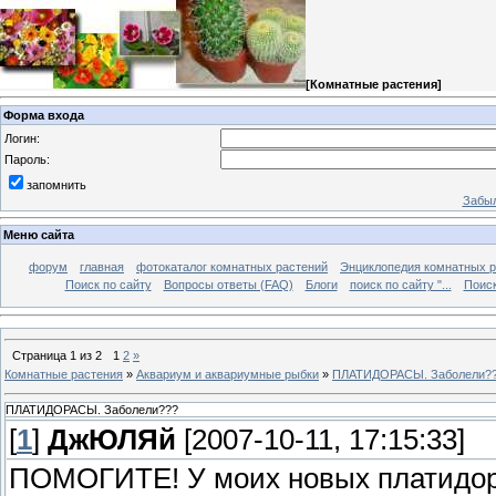
[
Комнатные растения
]
Форма входа
Логин:
Пароль:
запомнить
Забыл
Меню сайта
форум
главная
фотокаталог комнатных растений
Энциклопедия комнатных р
Поиск по сайту
Вопросы ответы (FAQ)
Блоги
поиск по сайту "...
Поиск
Страница
1
из
2
1
2
»
Комнатные растения
»
Аквариум и аквариумные рыбки
»
ПЛАТИДОРАСЫ. Заболели?
ПЛАТИДОРАСЫ. Заболели???
[
1
]
ДжЮЛЯй
[2007-10-11, 17:15:33]
ПОМОГИТЕ! У моих новых платидор