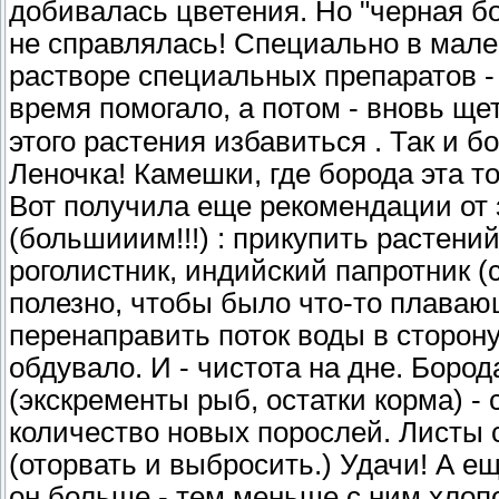
добивалась цветения. Но "черная б
не справлялась! Специально в мале
растворе специальных препаратов -
время помогало, а потом - вновь ще
этого растения избавиться . Так и б
Леночка! Камешки, где борода эта т
Вот получила еще рекомендации от 
(большииим!!!) : прикупить растен
роголистник, индийский папротник (
полезно, чтобы было что-то плаваю
перенаправить поток воды в сторон
обдувало. И - чистота на дне. Боро
(экскременты рыб, остатки корма) -
количество новых порослей. Листы 
(оторвать и выбросить.) Удачи! А е
он больше - тем меньше с ним хлопот