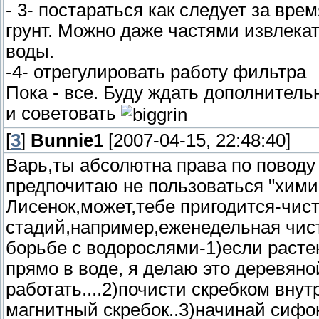
- 3- постараться как следует за вр
грунт. Можно даже частями извлекат
воды.
-4- отрегулировать работу фильтра
Пока - все. Буду ждать дополнител
и советовать
[
3
]
Bunnie1
[2007-04-15, 22:48:40]
Варь,ты абсолютна права по поводу 
предпочитаю не пользоваться "хими
Лисенок,может,тебе пригодится-чист
стадий,например,еженедельная чистк
борьбе с водорослями-1)если раст
прямо в воде, я делаю это деревян
работать....2)почисти скребком вну
магнитный скребок..3)начинай сифо