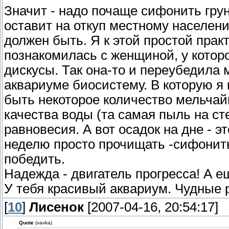
Значит - надо почаще сифонить грунт
оставит на откуп местному населен
должен быть. Я к этой простой практ
познакомилась с женщиной, у которо
дискусы. Так она-то и переубедила 
аквариуме биосистему. В которую я
быть некоторое количество мельчай
качества воды (та самая пыль на ст
равновесия. А вот осадок на дне - э
неделю просто прочищать -сифонить
победить.
Надежда - двигатель прогресса! А ещ
У тебя красивый аквариум. Чудные р
[
10
]
Лисенок
[2007-04-16, 20:54:17]
Quote
(vavka)