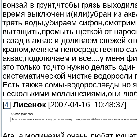
вонзай в грунт,чтобы грязь выходил
время выключен и(или)убран из аква
треть воды,убираем сифон,смотрим 
вытащить,промыть щеткой от нарос
назад в аквас и доливаем свежей о
краном,меняем непосредственно са
аквас,подключаем и все....у меня 
это только то,что нужно делать один
систематической чистке водоросли п
Есть также сомы-водорослееды,но я
несколькими моллинезиями,они любя
[
4
]
Лисенок
[2007-04-16, 10:48:37]
Quote
(skincar)
Есть также сомы-водорослееды,но я не держу таких,можно обойтись несколькими моллинезиям
Ага, а молинезий очень любят кушат