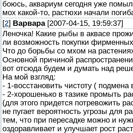
боюсь, аквариум сегодня уже помыл
мох какой-то, растюхи начали погиба
[
2
]
Варвара
[2007-04-15, 19:59:37]
Леночка! Какие рыбы в аквасе прож
ли возможность покупки фирменных 
Что до борьбы со мхом на растениях
Основной причиной распространения
вот отсюда будем и думать над реш
На мой взгляд:
- 1-восстановить чистоту ( подмена
- 2-хорошенько в тазике промыть р
(для этого придется потревожить рас
не пугает вероятность угрозы для р
тем, что при пересадке можно и нуж
оздоравливает и улучшает рост рас