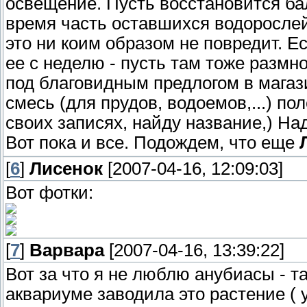
освещение. Пусть восстановится ба
время часть оставшихся водорослей
это ни коим образом не повредит. Е
ее с неделю - пусть там тоже размн
под благовидным предлогом в мага
смесь (для прудов, водоемов,...) по
своих записях, найду название,) На
Вот пока и все. Подождем, что еще
Л
[
6
]
Лисенок
[2007-04-16, 12:09:03]
Вот фотки:
[
7
]
Варвара
[2007-04-16, 13:39:22]
Вот за что я не люблю анубиасы - та
аквариуме заводила это растение (