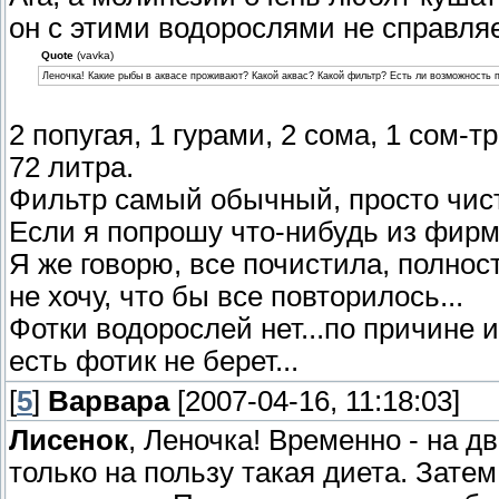
он с этими водорослями не справляе
Quote
(vavka)
Леночка! Какие рыбы в аквасе проживают? Какой аквас? Какой фильтр? Есть ли возможность 
2 попугая, 1 гурами, 2 сома, 1 сом-т
72 литра.
Фильтр самый обычный, просто чисти
Если я попрошу что-нибудь из фирме
Я же говорю, все почистила, полнос
не хочу, что бы все повторилось...
Фотки водорослей нет...по причине и
есть фотик не берет...
[
5
]
Варвара
[2007-04-16, 11:18:03]
Лисенок
, Леночка! Временно - на д
только на пользу такая диета. Затем