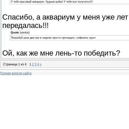
У тебя красивый аквариум. Чудные рыбы! У тебя все получится!!!
Спасибо, а аквариум у меня уже лет
передалась!!!
Quote
(vavka)
Попробуй раза два-три в неделю просто прочищать -сифонить грунт
Ой, как же мне лень-то победить?
Страница
1
из
4
1
2
3
4
»
Полная версия сайта