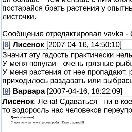
постарайся брать растения у опытн
листочки.
Сообщение отредактировал
vavka
-
[
8
]
Лисенок
[2007-04-16, 14:50:10]
Значит эту гадость практически нельз
У меня попугаи - очень грязные рыбы
У меня растения от нее пропадают,
приходилось раздавать или выбрасыв
[
9
]
Варвара
[2007-04-16, 18:22:09]
Лисенок
, Лена! Сдаваться - ни в ко
то водоросль нас человеков переупря
Quote
(Лисенок)
У меня попугаи - очень грязные рыбы!!! Гадят страшно!!!!