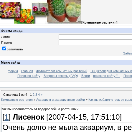
[
Комнатные растения
]
Форма входа
Логин:
Пароль:
запомнить
Забыл
Меню сайта
форум
главная
фотокаталог комнатных растений
Энциклопедия комнатных р
Поиск по сайту
Вопросы ответы (FAQ)
Блоги
поиск по сайту "...
Поиск
Страница
1
из
4
1
2
3
4
»
Комнатные растения
»
Аквариум и аквариумные рыбки
»
Как вы избавляетесь от вод
Как вы избавляетесь от водорослей на растениях?
[
1
]
Лисенок
[2007-04-15, 17:51:10]
Очень долго не мыла аквариум, в ре