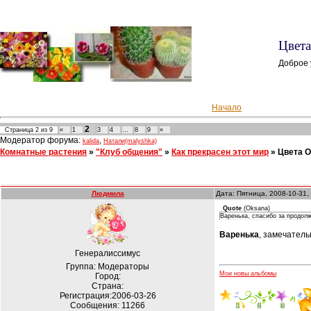
Цвета
Доброе 
Начало
2
Страница
2
из
9
«
1
3
4
…
8
9
»
Модератор форума:
,
kalida
Натали(malyshka)
Комнатные растения
»
"Клуб общения"
»
Как прекрасен этот мир
»
Цвета 
Людмила
Дата: Пятница, 2008-10-31,
Quote
(
Oksana
)
Варенька, спасибо за продолж
Варенька
, замечатель
Генералиссимус
Группа: Модераторы
Мои новы альбомы
Город:
Страна:
Регистрация:2006-03-26
Сообщения:
11266