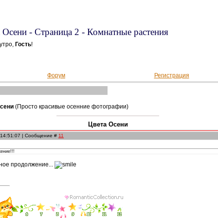
 Осени - Страница 2 - Комнатные растения
утро,
Гость
!
Форум
Регистрация
Осени
(Просто красивые осенние фотографии)
Цвета Осени
 14:51:07 | Сообщение #
11
ение!!!
ное продолжение...