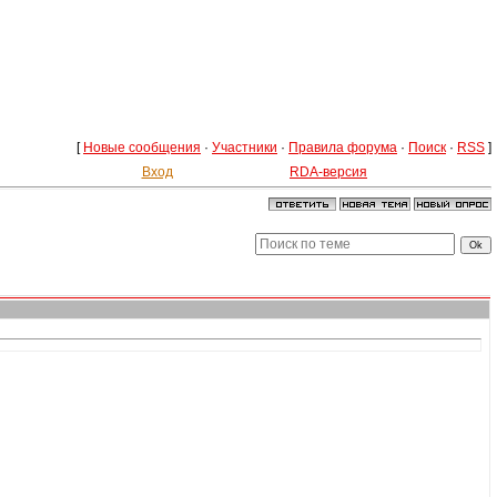
[
Новые сообщения
·
Участники
·
Правила форума
·
Поиск
·
RSS
]
Вход
RDA-версия