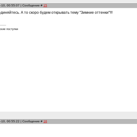
-10, 00:55:07 | Сообщение #
15
диняйтесь. А то скоро будем открывать тему "Зимние оттенки"!!!
охие поступки
-10, 00:55:22 | Сообщение #
16