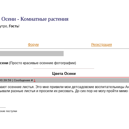
 Осени - Комнатные растения
утро,
Гость
!
Форум
Регистрация
Осени
(Просто красивые осенние фотографии)
Цвета Осени
 00:39:59 | Сообщение #
1
вают осенние листья. Это мне привили мои детсадовские воспитательницы А
ывали разные листья и просили их рисовать. До сих пор не могу пройти мимо
охие поступки