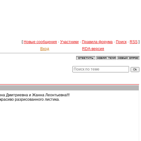
[
Новые сообщения
·
Участники
·
Правила форума
·
Поиск
·
RSS
]
Вход
RDA-версия
нна Дмитриевна и Жанна Леонтьевна!!!
 красиво разрисованного листика.