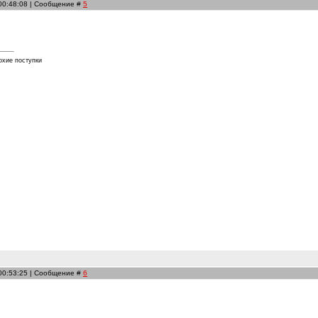
 00:48:08 | Сообщение #
5
охие поступки
 00:53:25 | Сообщение #
6