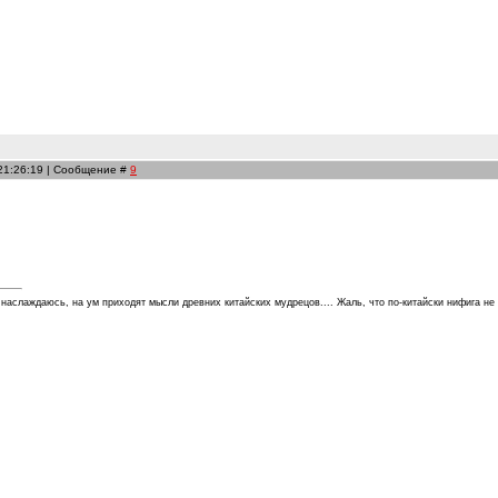
 21:26:19 | Сообщение #
9
 наслаждаюсь, на ум приходят мысли древних китайских мудрецов.... Жаль, что по-китайски нифига не