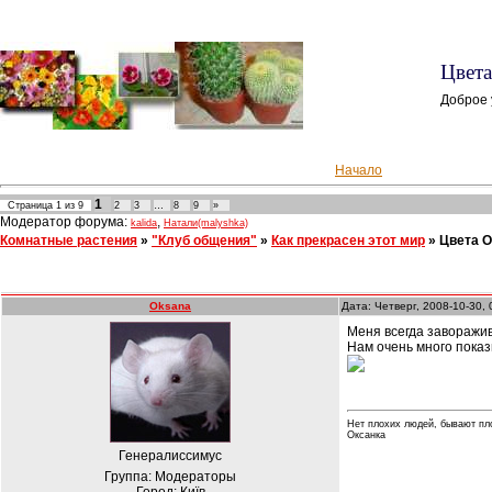
Цвета
Доброе 
Начало
1
Страница
1
из
9
2
3
…
8
9
»
Модератор форума:
,
kalida
Натали(malyshka)
Комнатные растения
»
"Клуб общения"
»
Как прекрасен этот мир
»
Цвета 
Oksana
Дата: Четверг, 2008-10-30,
Меня всегда заворажи
Нам очень много показ
Нет плохих людей, бывают пл
Оксанка
Генералиссимус
Группа: Модераторы