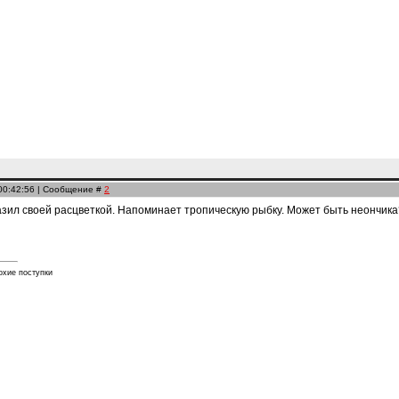
 00:42:56 | Сообщение #
2
азил своей расцветкой. Напоминает тропическую рыбку. Может быть неончика
охие поступки