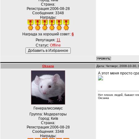
Город: Київ
Страна:
Регистрация:2006-08-28
Сообщения:
3348
Награды:
Награда за хороший совет:
6
Репутация:
11
Статус:
Offline
Oksana
Дата: Четверг, 2008-10-30,
А этот меня просто ср
Нет плохих людей, бывают пл
Оксанка
Генералиссимус
Группа: Модераторы
Город: Київ
Страна:
Регистрация:2006-08-28
Сообщения:
3348
Награды: