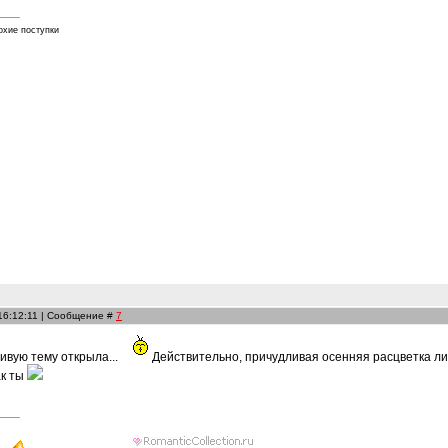
охие поступки
 16:12:11 | Сообщение #
7
сивую тему открыла...
Действительно, причудливая осенняя расцветка лис
ак ты