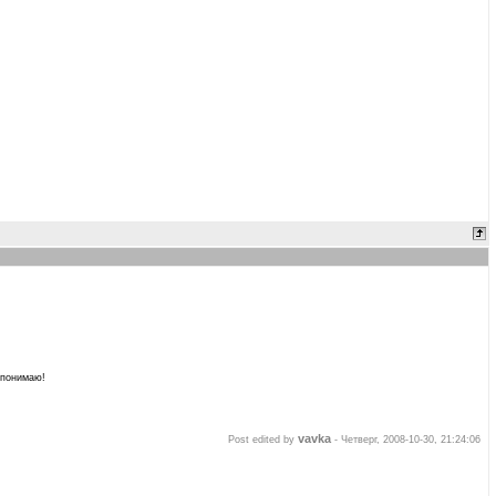
 понимаю!
vavka
Post edited by
-
Четверг, 2008-10-30, 21:24:06