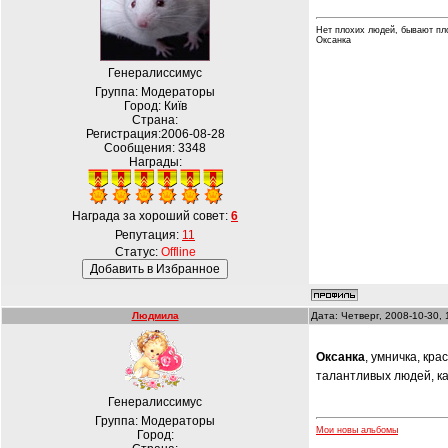
Нет плохих людей, бывают пл
Оксанка
Генералиссимус
Группа: Модераторы
Город: Київ
Страна:
Регистрация:2006-08-28
Сообщения:
3348
Награды:
Награда за хороший совет:
6
Репутация:
11
Статус:
Offline
Людмила
Дата: Четверг, 2008-10-30,
Оксанка
, умничка, кра
талантливых людей, к
Генералиссимус
Группа: Модераторы
Мои новы альбомы
Город: