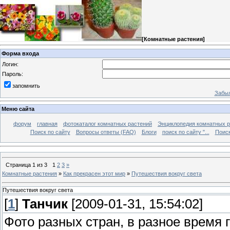
[
Комнатные растения
]
Форма входа
Логин:
Пароль:
запомнить
Забыл
Меню сайта
форум
главная
фотокаталог комнатных растений
Энциклопедия комнатных р
Поиск по сайту
Вопросы ответы (FAQ)
Блоги
поиск по сайту "...
Поиск
Страница
1
из
3
1
2
3
»
Комнатные растения
»
Как прекрасен этот мир
»
Путешествия вокруг света
Путешествия вокруг света
[
1
]
Танчик
[2009-01-31, 15:54:02]
Фото разных стран, в разное время г