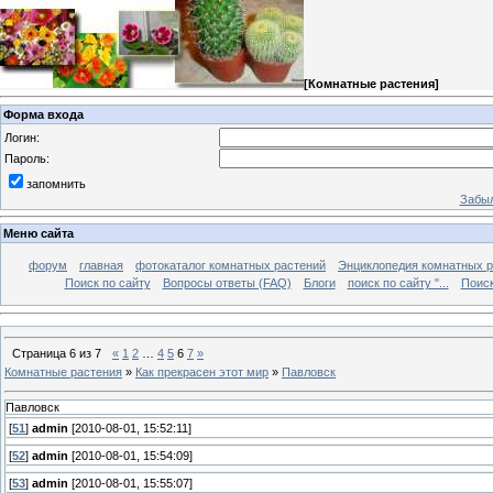
[
Комнатные растения
]
Форма входа
Логин:
Пароль:
запомнить
Забыл
Меню сайта
форум
главная
фотокаталог комнатных растений
Энциклопедия комнатных р
Поиск по сайту
Вопросы ответы (FAQ)
Блоги
поиск по сайту "...
Поиск
Страница
6
из
7
«
1
2
…
4
5
6
7
»
Комнатные растения
»
Как прекрасен этот мир
»
Павловск
Павловск
[
51
]
admin
[2010-08-01, 15:52:11]
[
52
]
admin
[2010-08-01, 15:54:09]
[
53
]
admin
[2010-08-01, 15:55:07]