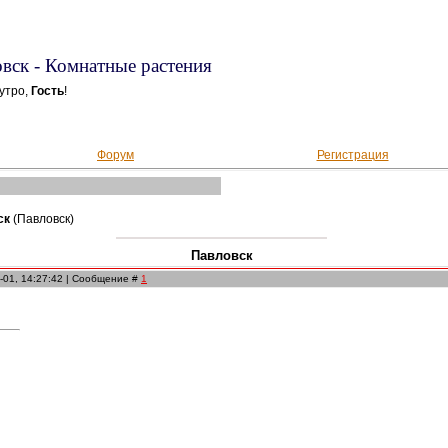
вск - Комнатные растения
утро,
Гость
!
Форум
Регистрация
ск
(Павловск)
Павловск
-01, 14:27:42 | Сообщение #
1