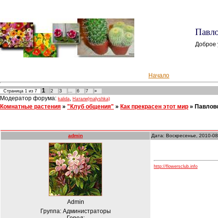
Павло
Доброе 
Начало
1
Страница
1
из
7
2
3
…
6
7
»
Модератор форума:
,
kalida
Натали(malyshka)
Комнатные растения
»
"Клуб общения"
»
Как прекрасен этот мир
»
Павлов
admin
Дата: Воскресенье, 2010-08
http://flowersclub.info
Admin
Группа: Администраторы