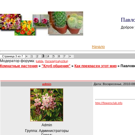
Павло
Доброе 
Начало
3
Страница
3
из
7
«
1
2
4
5
6
7
»
Модератор форума:
,
kalida
Натали(malyshka)
Комнатные растения
»
"Клуб общения"
»
Как прекрасен этот мир
»
Павлов
admin
Дата: Воскресенье, 2010-08
http://flowersclub.info
Admin
Группа: Администраторы