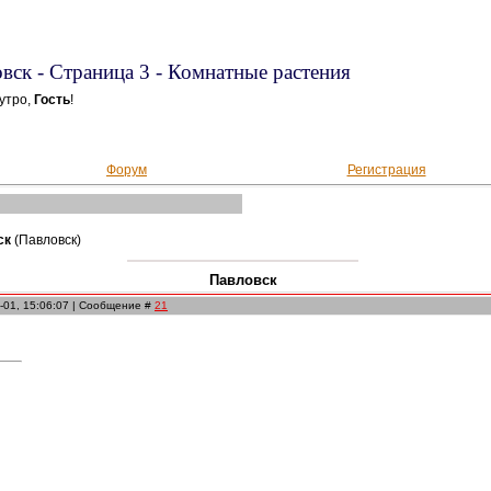
вск - Страница 3 - Комнатные растения
утро,
Гость
!
Форум
Регистрация
ск
(Павловск)
Павловск
-01, 15:06:07 | Сообщение #
21