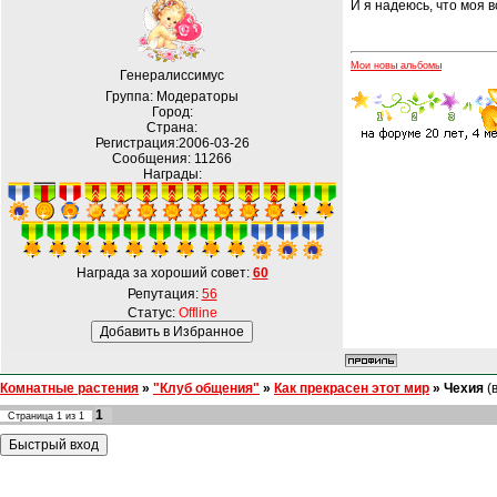
И я надеюсь, что моя в
Мои новы альбомы
Генералиссимус
Группа: Модераторы
Город:
Страна:
Регистрация:2006-03-26
Сообщения:
11266
Награды:
Награда за хороший совет:
60
Репутация:
56
Статус:
Offline
Комнатные растения
»
"Клуб общения"
»
Как прекрасен этот мир
»
Чехия
(
1
Страница
1
из
1