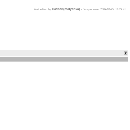
Натали(malyshka)
Post edited by
-
Воскресенье, 2007-03-25, 16:27:41