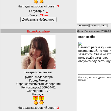
Награда за хороший совет:
3
Репутация:
9
Статус:
Offline
Натали(malyshka)
Дата: Воскресенье, 2007-03
Карлштейн
Немного расскажу имен
резиденцией, но храни
захватить. Связано эт
нему ведёт узкая лест
обрубить эту лестницу.
Генерал-лейтенант
Группа: Модераторы
И все то, что ты отдаешь людя
Город: Чехов
Натали
Страна:Российская Федерация
Регистрация:2006-04-01
Сообщения:
772
Награды:
Награда за хороший совет:
3