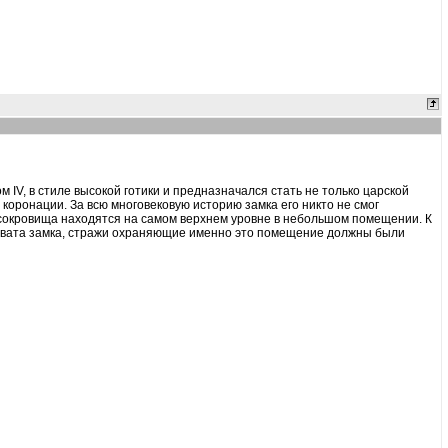
 IV, в стиле высокой готики и предназначался стать не только царской
коронации. За всю многовековую историю замка его никто не смог
в, сокровища находятся на самом верхнем уровне в небольшом помещении. К
захвата замка, стражи охраняющие именно это помещение должны были