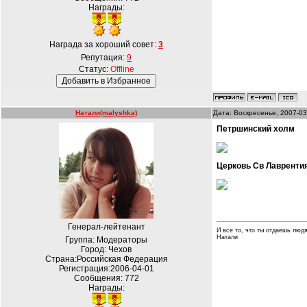
Награды:
Награда за хороший совет:
3
Репутация:
9
Статус:
Offline
Натали(malyshka)
Дата: Воскресенье, 2007-03
Петршинский холм
Церковь Св Лавренти
Генерал-лейтенант
И все то, что ты отдаешь людя
Натали
Группа: Модераторы
Город: Чехов
Страна:Российская Федерация
Регистрация:2006-04-01
Сообщения:
772
Награды: