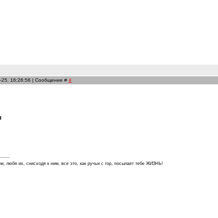
-25, 16:26:56 | Сообщение #
4
я
м, любя их, снисходя к ним, все это, как ручьи с гор, посылает тебе ЖИЗНЬ!