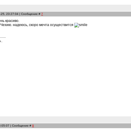
-25, 23:27:04 | Сообщение #
7
ень красиво.
в Чехию. надеюсь, скоро мечта осуществится
..
8:05:07 | Сообщение #
8