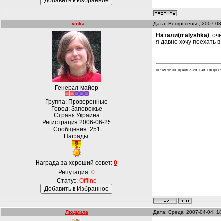
_vinka
Дата: Воскресенье, 2007-03
Натали(malyshka)
, оч
я давно хочу поехать 
не меняю привычек так скоро я
Генерал-майор
Группа: Проверенные
Город: Запорожье
Страна:Украина
Регистрация:2006-06-25
Сообщения:
251
Награды:
Награда за хороший совет:
0
Репутация:
0
Статус:
Offline
Людмила
Дата: Среда, 2007-04-04, 1