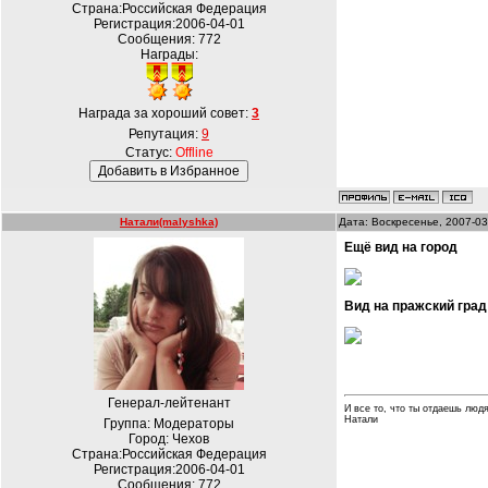
Страна:Российская Федерация
Регистрация:2006-04-01
Сообщения:
772
Награды:
Награда за хороший совет:
3
Репутация:
9
Статус:
Offline
Натали(malyshka)
Дата: Воскресенье, 2007-03
Ещё вид на город
Вид на пражский град
Генерал-лейтенант
И все то, что ты отдаешь людя
Натали
Группа: Модераторы
Город: Чехов
Страна:Российская Федерация
Регистрация:2006-04-01
Сообщения:
772