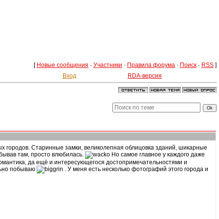
[
Новые сообщения
·
Участники
·
Правила форума
·
Поиск
·
RSS
]
Вход
RDA-версия
х городов. Старинные замки, великолепная облицовка зданий, шикарные
обывав там, просто влюбилась.
Но самое главное у каждого даже
-романтика, да ещё и интересующегося достопримечательностями и
льно побываю
. У меня есть несколько фотографий этого города и