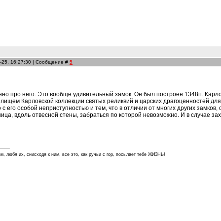
-25, 16:27:30 | Сообщение #
5
но про него. Это вообще удивительный замок. Он был построен 1348гг. Карлом
лищем Карловской коллекции святых реликвий и царских драгоценностей для 
о с его особой неприступностью и тем, что в отличии от многих других замко
ница, вдоль отвесной стены, забраться по которой невозможно. И в случае 
м, любя их, снисходя к ним, все это, как ручьи с гор, посылает тебе ЖИЗНЬ!