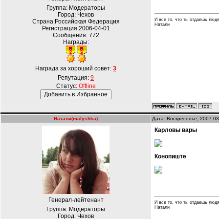
Группа: Модераторы
Город: Чехов
И все то, что ты отдаешь людя
Страна:Российская Федерация
Натали
Регистрация:2006-04-01
Сообщения:
772
Награды:
Награда за хороший совет:
3
Репутация:
9
Статус:
Offline
Натали(malyshka)
Дата: Воскресенье, 2007-03
Карловы вары
Конопиште
Генерал-лейтенант
И все то, что ты отдаешь людя
Натали
Группа: Модераторы
Город: Чехов