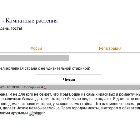
 - Комнатные растения
 день,
Гость
!
Форум
Регистрация
великолепная страна с её удивительной стариной)
Чехия
-25, 16:19:04 | Сообщение #
1
на. И не для кого не секрет, что
Прага
один из самых красивых и романтичны
т различные блюда, да такие которых больше нигде не подают. Я даже и не п
ого дома есть своя история, у каждого замка тайна. Что для меня человека
н, делает Чехию незабываемой, а Прагу городом мечты, в котором я обязате
 моими друзьями