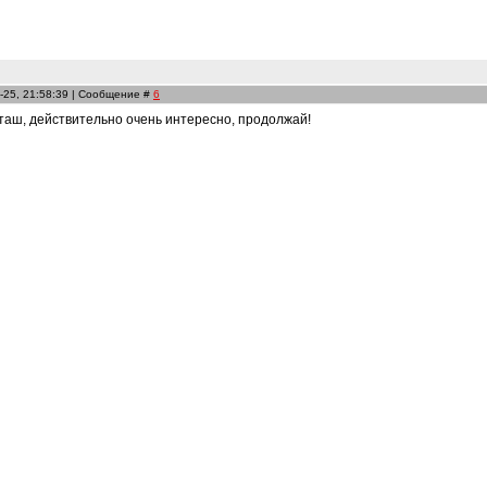
-25, 21:58:39 | Сообщение #
6
аташ, действительно очень интересно, продолжай!