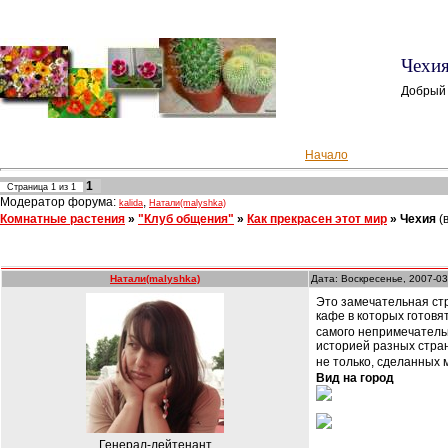
Чехия
Добрый
Начало
1
Страница
1
из
1
Модератор форума:
,
kalida
Натали(malyshka)
Комнатные растения
»
"Клуб общения"
»
Как прекрасен этот мир
»
Чехия
(
Натали(malyshka)
Дата: Воскресенье, 2007-03
Это замечательная стра
кафе в которых готовя
самого непримечательн
историей разных стра
не только, сделанных
Вид на город
Генерал-лейтенант