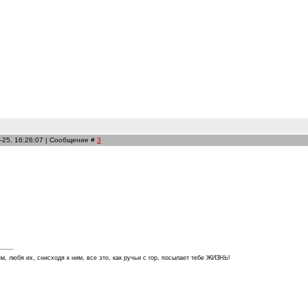
-25, 16:26:07 | Сообщение #
3
м, любя их, снисходя к ним, все это, как ручьи с гор, посылает тебе ЖИЗНЬ!