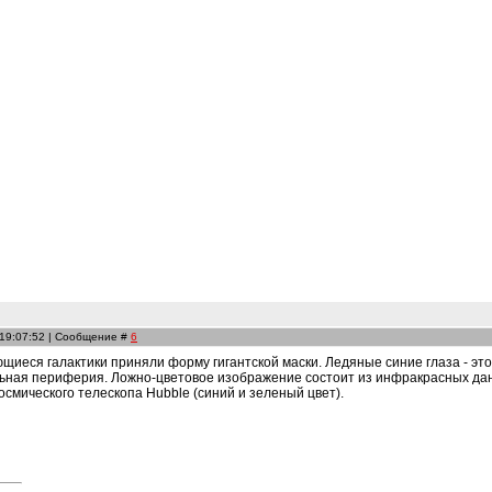
 19:07:52 | Сообщение #
6
щиеся галактики приняли форму гигантской маски. Ледяные синие глаза - это
льная периферия. Ложно-цветовое изображение состоит из инфракрасных данн
осмического телескопа Hubble (синий и зеленый цвет).