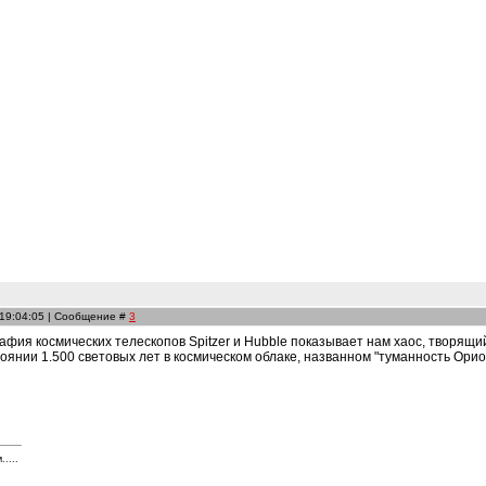
 19:04:05 | Сообщение #
3
ия космических телескопов Spitzer и Hubble показывает нам хаос, творящи
оянии 1.500 световых лет в космическом облаке, названном "туманность Орио
....