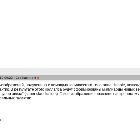
 19:09:23 | Сообщение #
8
изображений, полученных с помощью космического телескопа Hubble, показы
ктик. В результате этого коллапса будут сформированы миллиарды новых зв
супер-звезд" (super star clusters). Такое изображение позволяет астрономам
ральных галактик
....