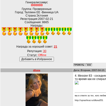
Генералиссимус
Группа: Проверенные
Город: Таллинн EE -Винница UA
Страна:Эстония
Регистрация:2007-02-21
Сообщения:
8665
Награды:
Награда за хороший совет:
21
Репутация:
30
Статус:
Offline
diluna
Дата: Вторник, 2007-04-10,
4. Messier 83 - сосед
то время как ее спир
мы в ответе за тех, кого любим.
http://sprashivai.ru/diluna551