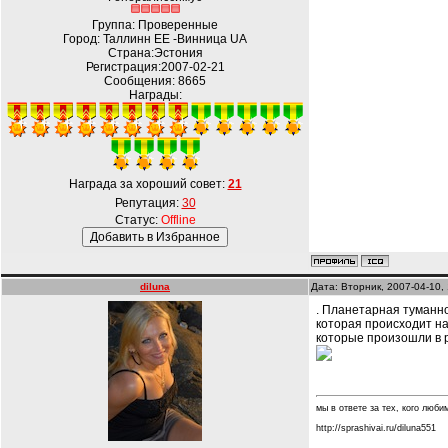
Группа: Проверенные
Город: Таллинн EE -Винница UA
Страна:Эстония
Регистрация:2007-02-21
Сообщения:
8665
Награды:
Награда за хороший совет:
21
Репутация:
30
Статус:
Offline
diluna
Дата: Вторник, 2007-04-10,
. Планетарная туманн
которая происходит на
которые произошли в р
мы в ответе за тех, кого любим.
http://sprashivai.ru/diluna551