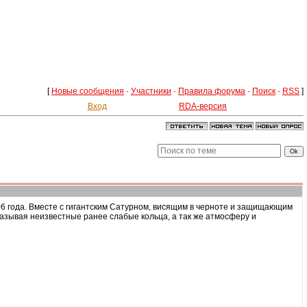
[
Новые сообщения
·
Участники
·
Правила форума
·
Поиск
·
RSS
]
Вход
RDA-версия
06 года. Вместе с гигантским Сатурном, висящим в черноте и защищающим
оказывая неизвестные ранее слабые кольца, а так же атмосферу и