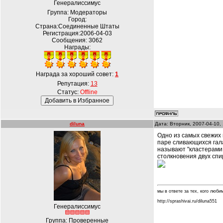
Генералиссимус
Группа: Модераторы
Город:
Страна:Соединенные Штаты
Регистрация:2006-04-03
Сообщения:
3062
Награды:
Награда за хороший совет:
1
Репутация:
13
Статус:
Offline
diluna
Дата: Вторник, 2007-04-10,
Одно из самых свежих 
паре сливающихся гала
называют "кластерами 
столкновения двух спи
мы в ответе за тех, кого любим.
http://sprashivai.ru/diluna551
Генералиссимус
Группа: Проверенные