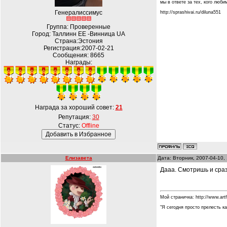
мы в ответе за тех, кого любим.
Генералиссимус
http://sprashivai.ru/diluna551
Группа: Проверенные
Город: Таллинн EE -Винница UA
Страна:Эстония
Регистрация:2007-02-21
Сообщения:
8665
Награды:
Награда за хороший совет:
21
Репутация:
30
Статус:
Offline
Елизавета
Дата: Вторник, 2007-04-10,
Дааа. Смотришь и сразу
Мой страничка: http://www.art
"Я сегодня просто прелесть ка