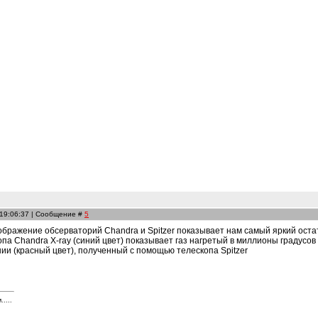
 19:06:37 | Сообщение #
5
ображение обсерваторий Chandra и Spitzer показывает нам самый яркий ост
опа Chandra X-ray (синий цвет) показывает газ нагретый в миллионы градусов
и (красный цвет), полученный с помощью телескопа Spitzer
....