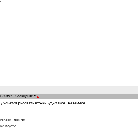
....
 19:09:06 | Сообщение #
7
 хочется рисовать что-нибудь такое...неземное...
finch.com/Index.html
кая гадость!"