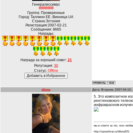
Генералиссимус
Группа: Проверенные
Город: Таллинн EE -Винница UA
Страна:Эстония
Регистрация:2007-02-21
Сообщения:
8665
Награды:
Награда за хороший совет:
21
Репутация:
30
Статус:
Offline
diluna
Дата: Вторник, 2007-04-10,
5. Это композитное из
рентгеновского телеск
инфракрасном излучени
мы в ответе за тех, кого любим.
http://sprashivai.ru/diluna551