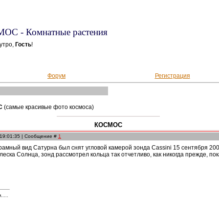
ОС - Комнатные растения
утро,
Гость
!
Форум
Регистрация
С
(самые красивые фото космоса)
КОСМОС
 19:01:35 | Сообщение #
1
амный вид Сатурна был снят угловой камерой зонда Cassini 15 сентября 20
блеска Солнца, зонд рассмотрел кольца так отчетливо, как никогда прежде, п
....