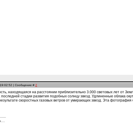
 19:02:52 | Сообщение #
2
ость, находящаяся на расстоянии приблизительно 3.000 световых лет от Зе
 последней стадии развития подобных солнцу звезд. Удлиненные облака окут
езультате скоростных газовых ветров от умирающих звезд. Эта фотография 
....