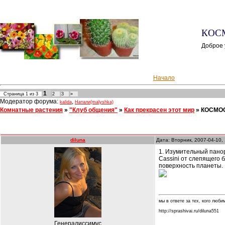
КОСМ
Доброе 
Начало
1
Страница
1
из
3
2
3
»
Модератор форума:
,
kalida
Натали(malyshka)
Комнатные растения
»
"Клуб общения"
»
Как прекрасен этот мир
»
КОСМО
diluna
Дата: Вторник, 2007-04-10,
1. Изумительный панор
Cassini от слепящего 
поверхность планеты.
мы в ответе за тех, кого любим.
http://sprashivai.ru/diluna551
Генералиссимус