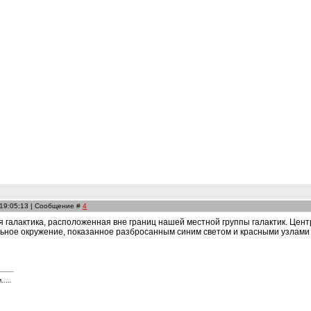
 19:05:13 | Сообщение #
4
няя галактика, расположенная вне границ нашей местной группы галактик. Це
альное окружение, показанное разбросанным синим светом и красными узлам
....