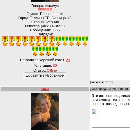
Генералиссимус
Группа: Проверенные
Город: Таллинн EE -Винница UA
Страна:Эстония
Регистрация:2007-02-21
Сообщения:
8665
Награды:
Награда за хороший совет:
21
Репутация:
30
Статус:
Offline
diluna
Дата: Вторник, 2007-04-10,
Эти интенсивно двигаю
сама маска - их спира
нашего глаза данных к