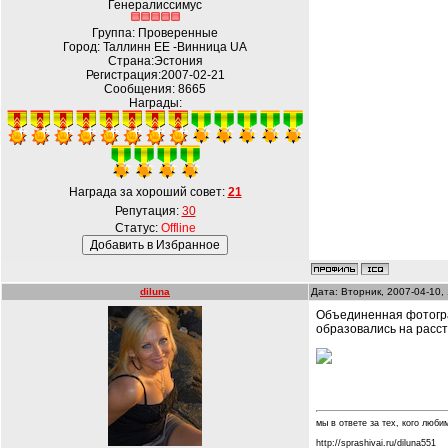
Генералиссимус
Группа: Проверенные
Город: Таллинн EE -Винница UA
Страна:Эстония
Регистрация:2007-02-21
Сообщения:
8665
Награды:
Награда за хороший совет:
21
Репутация:
30
Статус:
Offline
diluna
Дата: Вторник, 2007-04-10,
Объединенная фотограф
образовались на расст
мы в ответе за тех, кого любим.
http://sprashivai.ru/diluna551