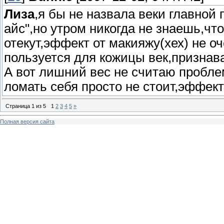
Лиза
,я бы не назвала веки главной
айс",но утром никогда не знаешь,что
отекут,эффект от макияжу(хех) не оч
пользуется для кожицы век,признава
А вот лишний вес не считаю проблем
ломать себя просто не стоит,эффект
Страница
1
из
5
1
2
3
4
5
»
Полная версия сайта