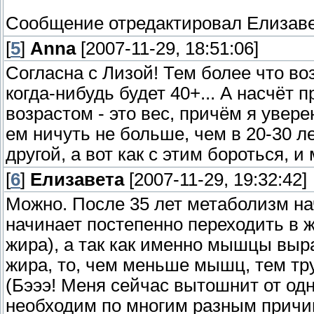
Сообщение отредактировал
Елизав
[
5
]
Anna
[2007-11-29, 18:51:06]
Согласна с Лизой! Тем более что во
когда-нибудь будет 40+... А насчёт 
возрастом - это вес, причём я увере
ем ничуть не больше, чем в 20-30 л
другой, а вот как с этим бороться, и
[
6
]
Елизавета
[2007-11-29, 19:32:42]
Можно. После 35 лет метаболизм на
начинает постепенно переходить в 
жира), а так как именно мышцы вы
жира, то, чем меньше мышц, тем тру
(Бэээ! Меня сейчас вытошнит от од
необходим по многим разным причинам