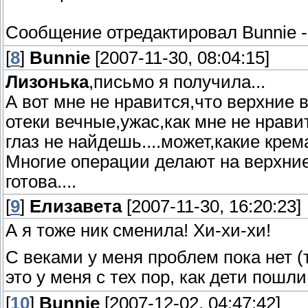
Сообщение отредактировал
Bunnie
[
8
]
Bunnie
[2007-11-30, 08:04:15]
Лизонька
,письмо я получила...
А вот мне не нравится,что верхние 
отеки вечные,ужас,как мне не нрав
глаз не найдешь....может,какие крем
Многие операции делают на верхние 
готова....
[
9
]
Елизавета
[2007-11-30, 16:20:23]
А я тоже ник сменила! Хи-хи-хи!
С веками у меня проблем пока нет (т
это у меня с тех пор, как дети пошли
[
10
]
Bunnie
[2007-12-02, 04:47:42]