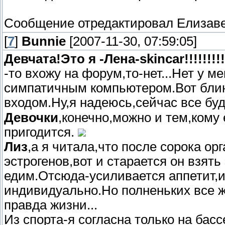
Сообщение отредактировал
Елизав
[
7
]
Bunnie
[2007-11-30, 07:59:05]
Девчата!Это я -Лена-skincar!!!!!!!!!
-то вхожу на форум,то-нет...Нет у м
симпатичным компьютером.Вот блин
входом.Ну,я надеюсь,сейчас все буде
Девочки
,конечно,можно и тем,кому е
пригодится.
Лиз
,а я читала,что после сорока о
эстрогенов,вот и старается он взять
едим.Отсюда-усиливается аппетит,и 
индивидуально.Но полненьких все ж
правда жизни...
Из спорта-я согласна только на бассе