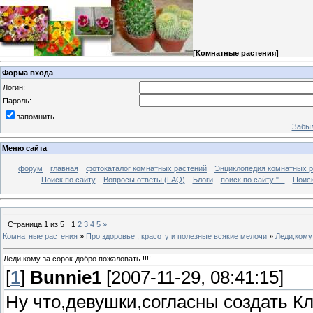
[
Комнатные растения
]
Форма входа
Логин:
Пароль:
запомнить
Забыл
Меню сайта
форум
главная
фотокаталог комнатных растений
Энциклопедия комнатных р
Поиск по сайту
Вопросы ответы (FAQ)
Блоги
поиск по сайту "...
Поиск
Страница
1
из
5
1
2
3
4
5
»
Комнатные растения
»
Про здоровье , красоту и полезные всякие мелочи
»
Леди,кому 
Леди,кому за сорок-добро пожаловать !!!!
[
1
]
Bunnie1
[2007-11-29, 08:41:15]
Ну что,девушки,согласны создать К