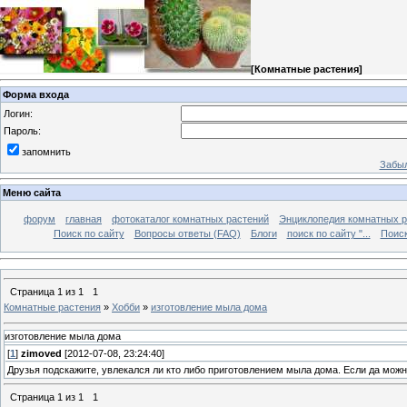
[
Комнатные растения
]
Форма входа
Логин:
Пароль:
запомнить
Забыл
Меню сайта
форум
главная
фотокаталог комнатных растений
Энциклопедия комнатных р
Поиск по сайту
Вопросы ответы (FAQ)
Блоги
поиск по сайту "...
Поиск
Страница
1
из
1
1
Комнатные растения
»
Хобби
»
изготовление мыла дома
изготовление мыла дома
[
1
]
zimoved
[2012-07-08, 23:24:40]
Друзья подскажите, увлекался ли кто либо приготовлением мыла дома. Если да можн
Страница
1
из
1
1