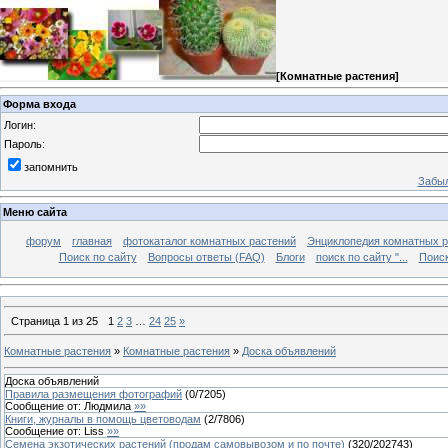
[
Комнатные растения
]
Форма входа
Логин:
Пароль:
запомнить
Забыл
Меню сайта
форум
главная
фотокаталог комнатных растений
Энциклопедия комнатных р
Поиск по сайту
Вопросы ответы (FAQ)
Блоги
поиск по сайту "...
Поиск
Страница
1
из
25
1
2
3
…
24
25
»
Комнатные растения
»
Комнатные растения
»
Доска объявлений
Доска объявлений
Правила размещения фотографий
(
0
/
7205
)
Сообщение от:
Людмила
»»
Книги, журналы в помощь цветоводам
(
2
/
7806
)
Сообщение от:
Liss
»»
Семена экзотических растений (продам самовывозом и по почте)
(
320
/
202743
)