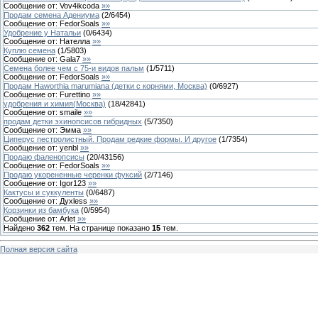
Сообщение от:
Vov4ikcoda
»»
Продам семена Адениума
(
2
/
6454
)
Сообщение от:
FedorSoals
»»
Удобрение у Натальи
(
0
/
6434
)
Сообщение от:
Нателла
»»
Куплю семена
(
1
/
5803
)
Сообщение от:
Gala7
»»
Семена более чем с 75-и видов пальм
(
1
/
5711
)
Сообщение от:
FedorSoals
»»
Продам Haworthia marumiana (детки с корнями, Москва)
(
0
/
6927
)
Сообщение от:
Furettino
»»
удобрения и химия(Москва)
(
18
/
42841
)
Сообщение от:
smaile
»»
продам детки эхинопсисов гибридных
(
5
/
7350
)
Сообщение от:
Эмма
»»
Циперус пестролистный. Продам редкие формы. И другое
(
1
/
7354
)
Сообщение от:
yenbl
»»
Продаю фаленопсисы
(
20
/
43156
)
Сообщение от:
FedorSoals
»»
Продаю укорененные черенки фуксий
(
2
/
7146
)
Сообщение от:
Igor123
»»
Кактусы и суккуленты
(
0
/
6487
)
Сообщение от:
Духless
»»
Корзинки из бамбука
(
0
/
5954
)
Сообщение от:
Arlet
»»
Найдено
362
тем. На странице показано
15
тем.
Полная версия сайта