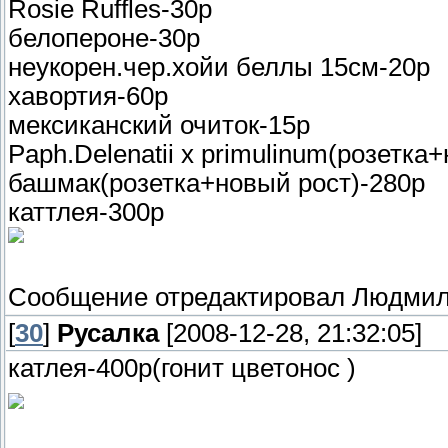
Rosie Ruffles-30р
белопероне-30р
неукорен.чер.хойи беллы 15см-20р
хавортия-60р
мексиканский очиток-15р
Paph.Delenatii x primulinum(розетка
башмак(розетка+новый рост)-280р
каттлея-300р
Сообщение отредактировал
Людми
[
30
]
Русалка
[2008-12-28, 21:32:05]
катлея-400р(гонит цветонос )