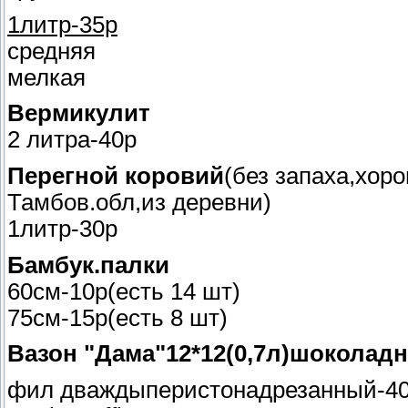
1литр-35р
средняя
мелкая
Вермикулит
2 литра-40р
Перегной коровий
(без запаха,хор
Тамбов.обл,из деревни)
1литр-30р
Бамбук.палки
60см-10р(есть 14 шт)
75см-15р(есть 8 шт)
Вазон "Дама"12*12(0,7л)шоколадн
фил дваждыперистонадрезанный-40р