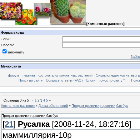
[
Комнатные растения
]
Форма входа
Логин:
Пароль:
запомнить
Забыл
Меню сайта
форум
главная
фотокаталог комнатных растений
Энциклопедия комнатных р
Поиск по сайту
Вопросы ответы (FAQ)
Блоги
поиск по сайту "...
Поиск
Страница
3
из
5
«
1
2
3
4
5
»
Комнатные растения
»
Доска объявлений
»
Продам цветочки,горшочки,бамбук
Продам цветочки,горшочки,бамбук
[
21
]
Русалка
[2008-11-24, 18:27:16]
маммиллярия-10р