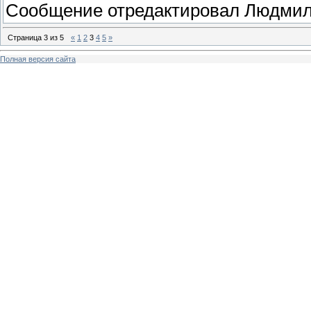
Сообщение отредактировал
Людми
Страница
3
из
5
«
1
2
3
4
5
»
Полная версия сайта