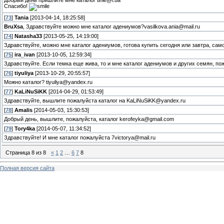
Спасибо!
[
73
]
Tania
[2013-04-14, 18:25:58]
BruXsa
, Здравствуйте можно мне каталог адениумов?vasilkova.ania@mail.ru
[
74
]
Natasha33
[2013-05-25, 14:19:00]
Здравствуйте, можно мне каталог адениумов, готова купить сегодня или завтра, са
[
75
]
ira_ivan
[2013-10-05, 12:59:34]
Здравствуйте. Если темка еще жива, то и мне каталог адениумов и других семян, по
[
76
]
tiyuliya
[2013-10-29, 20:55:57]
Можно каталог? tiyuliya@yandex.ru
[
77
]
KaLiNuSiKK
[2014-04-29, 01:53:49]
Здравствуйте, вышлите пожалуйста каталог на KaLiNuSiKK@yandex.ru
[
78
]
Amalis
[2014-05-03, 15:30:53]
Добрый день, вышлите, пожалуйста, каталог kerofeyka@gmail.com
[
79
]
Tory4ka
[2014-05-07, 11:34:52]
Здравствуйте! И мне каталог пожалуйста 7victorya@mail.ru
Страница
8
из
8
«
1
2
…
6
7
8
Полная версия сайта