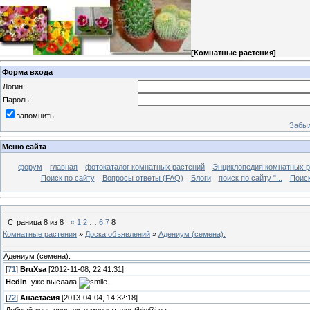
[
Комнатные растения
]
Форма входа
Логин:
Пароль:
запомнить
Забыл
Меню сайта
форум
главная
фотокаталог комнатных растений
Энциклопедия комнатных р
Поиск по сайту
Вопросы ответы (FAQ)
Блоги
поиск по сайту "...
Поиск
Страница
8
из
8
«
1
2
…
6
7
8
Комнатные растения
»
Доска объявлений
»
Адениум (семена).
Адениум (семена).
[
71
]
BruXsa
[2012-11-08, 22:41:31]
Hedin
, уже выслала
.
[
72
]
Анастасия
[2013-04-04, 14:32:18]
Добрый день пришлите мне каталог tihie@i.ua