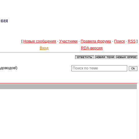
ния
[
Новые сообщения
·
Участники
·
Правила форума
·
Поиск
·
RSS
]
Вход
RDA-версия
адоводов!)