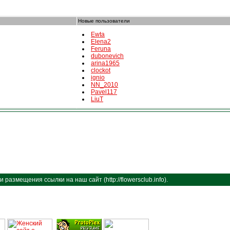
Новые пользователи
Ewta
Elena2
Feruna
dubonevich
arina1965
clockot
ignio
NN_2010
Pavel117
LiuT
размещения ссылки на наш сайт (http://flowersclub.info).