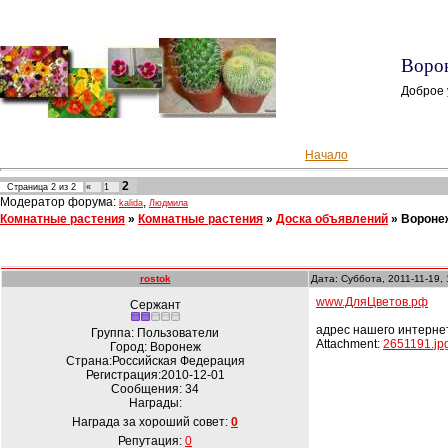
Ворон
Доброе 
Начало
2
Страница
2
из
2
«
1
Модератор форума:
,
kalida
Людмила
Комнатные растения
»
Комнатные растения
»
Доска объявлений
»
Воронеж
rostok
Дата: Суббота, 2011-11-19,
www.ДляЦветов.рф
Сержант
адрес нашего интерне
Группа: Пользователи
Attachment:
2651191.jp
Город: Воронеж
Страна:Российская Федерация
Регистрация:2010-12-01
Сообщения:
34
Награды:
Награда за хороший совет:
0
Репутация:
0