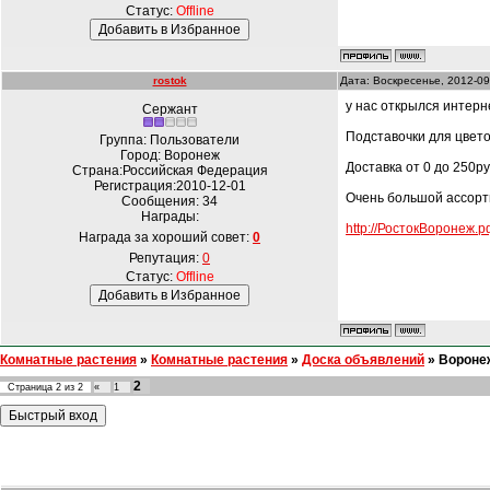
Статус:
Offline
rostok
Дата: Воскресенье, 2012-09
у нас открылся интерн
Сержант
Подставочки для цвето
Группа: Пользователи
Город: Воронеж
Доставка от 0 до 250р
Страна:Российская Федерация
Регистрация:2010-12-01
Очень большой ассорт
Сообщения:
34
Награды:
http://РостокВоронеж.р
Награда за хороший совет:
0
Репутация:
0
Статус:
Offline
Комнатные растения
»
Комнатные растения
»
Доска объявлений
»
Воронеж
2
Страница
2
из
2
«
1