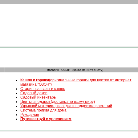
магазин "ОЗОН" (заказ по интернету)
К
ашпо и горшки
(оригинальные горшки для цветов от интернет
магазина "ОЗОН")
Старинные вазы и кашпо
Садовый декор
Садовый инвентарь
Цветы в подарок (доставка по всему миру)
Укрывной материал, посадка и поддержка растений
Система полива для дома
Рукоделие
Путешествуй с увлечением