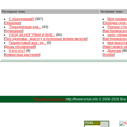
Последнии темы
Читаемые темы
С праздником!!!
(387)
Моя первая 
[
Общение
]
[
Орхидеи (для
"Праздничная еда...
(43)
Разные стра
[
Кулинария
]
[
Как прекрасен
УХОД ЗА НОГТЯМИ И ВНЕ...
(80)
небо, облака
[
Про здоровье , красоту и полезные всякие мелочи
]
[
Как прекрасен
Гиацинтовый ара - ру...
(0)
моя красот
[
Доска объявлений
]
[
Хвастаемся с
А кто это?
(8)
Декупаж
(96
[
Комнатные растения
]
[
Хобби
]
Мобильная версия
.http://flowersclub.info © 2006-2026 