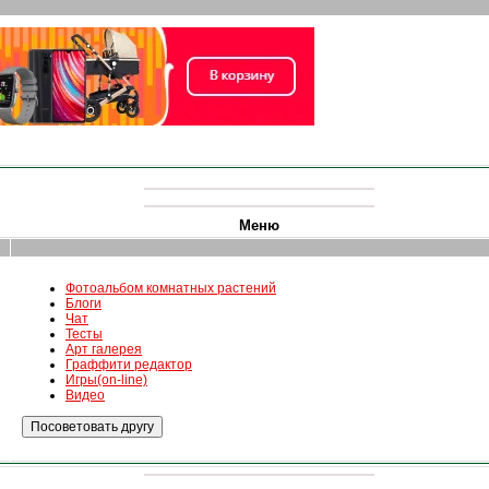
Меню
Фотоальбом комнатных растений
Блоги
Чат
Тесты
Арт галерея
Граффити редактор
Игры(on-line)
Видео