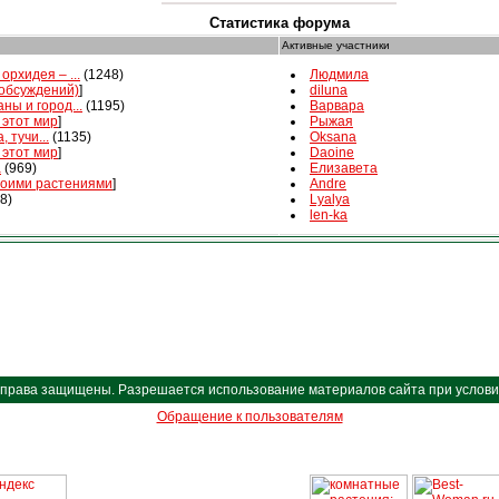
Статистика форума
Активные участники
орхидея – ...
(1248)
Людмила
 обсуждений)
]
diluna
ны и город...
(1195)
Варвара
 этот мир
]
Рыжая
, тучи...
(1135)
Oksana
 этот мир
]
Daoine
а
(969)
Елизавета
воими растениями
]
Andre
8)
Lyalya
len-ka
Все права защищены. Разрешается использование материалов сайта при условии 
Обращение к пользователям