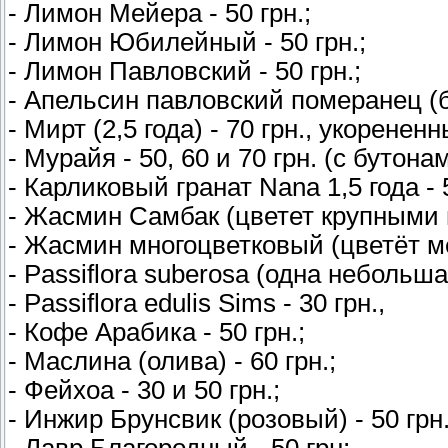
- Лимон Мейера - 50 грн.;
- Лимон Юбилейный - 50 грн.;
- Лимон Павловский - 50 грн.;
- Апельсин павловский померанец (би
- Мирт (2,5 года) - 70 грн., укорененн
- Мурайя - 50, 60 и 70 грн. (с бутонам
- Карликовый гранат Nana 1,5 года - 
- Жасмин Самбак (цветет крупными ц
- Жасмин многоцветковый (цветёт ме
- Passiflora suberosa (одна небольшая
- Passiflora edulis Sims - 30 грн.,
- Кофе Арабика - 50 грн.;
- Маслина (олива) - 60 грн.;
- Фейхоа - 30 и 50 грн.;
- Инжир Брунсвик (розовый) - 50 грн.
- Лавр Благородный - 50 грн;