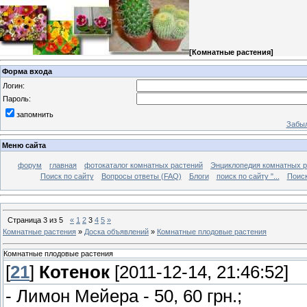
[
Комнатные растения
]
Форма входа
Логин:
Пароль:
запомнить
Забыл
Меню сайта
форум
главная
фотокаталог комнатных растений
Энциклопедия комнатных р
Поиск по сайту
Вопросы ответы (FAQ)
Блоги
поиск по сайту "...
Поиск
Страница
3
из
5
«
1
2
3
4
5
»
Комнатные растения
»
Доска объявлений
»
Комнатные плодовые растения
Комнатные плодовые растения
[
21
]
Котенок
[2011-12-14, 21:46:52]
- Лимон Мейера - 50, 60 грн.;