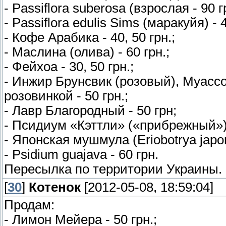
- Passiflora suberosa (взрослая - 90 гр
- Passiflora edulis Sims (маракуйя) - 4
- Кофе Арабика - 40, 50 грн.;
- Маслина (олива) - 60 грн.;
- Фейхоа - 30, 50 грн.;
- Инжир Брунсвик (розовый), Муасс
розовинкой - 50 грн.;
- Лавр Благородный - 50 грн;
- Псидиум «Кэттли» («прибрежный») 
- Японская мушмула (Eriobotrya japoni
- Psidium guajava - 60 грн.
Пересылка по территории Украины.
[
30
]
Котенок
[2012-05-08, 18:59:04]
Продам:
- Лимон Мейера - 50 грн.;