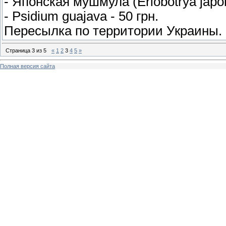
- Японская мушмула (Eriobotrya japoni
- Psidium guajava - 50 грн.
Пересылка по территории Украины.
Страница
3
из
5
«
1
2
3
4
5
»
Полная версия сайта