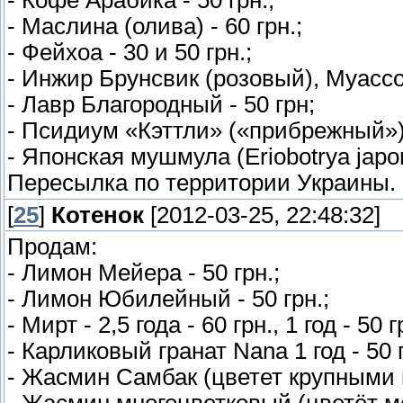
- Маслина (олива) - 60 грн.;
- Фейхоа - 30 и 50 грн.;
- Инжир Брунсвик (розовый), Муассо
- Лавр Благородный - 50 грн;
- Псидиум «Кэттли» («прибрежный») 
- Японская мушмула (Eriobotrya japoni
Пересылка по территории Украины.
[
25
]
Котенок
[2012-03-25, 22:48:32]
Продам:
- Лимон Мейера - 50 грн.;
- Лимон Юбилейный - 50 грн.;
- Мирт - 2,5 года - 60 грн., 1 год - 50
- Карликовый гранат Nana 1 год - 50 
- Жасмин Самбак (цветет крупными ц
- Жасмин многоцветковый (цветёт ме