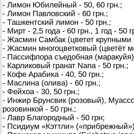
- Лимон Юбилейный - 50, 60 грн.;
- Лимон Павловский - 60 грн.;
- Ташкентский лимон - 50 грн.;
- Мирт - 2,5 года - 60 грн., 1 год - 50 г
- Жасмин Самбак (цветет крупными ц
- Жасмин многоцветковый (цветёт ме
- Пассифлора съедобная (маракуйя) -
- Карликовый гранат Nana - 50 грн.;
- Кофе Арабика - 40, 50 грн.;
- Маслина (олива) - 60 грн.;
- Фейхоа - 30, 50 грн.;
- Инжир Брунсвик (розовый), Муасс
розовинкой - 50 грн.;
- Лавр Благородный - 50 грн;
- Псидиум «Кэттли» («прибрежный») 