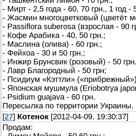
- Мирт - 2,5 года - 60, 70 грн., 1 год 
- Жасмин многоцветковый (цветёт ме
- Passiflora suberosa (взрослая - 90 гр
- Кофе Арабика - 40, 50 грн.;
- Маслина (олива) - 60 грн.;
- Фейхоа - 30 и 50 грн.;
- Инжир Брунсвик (розовый) - 50 грн.
- Лавр Благородный - 50 грн;
- Псидиум «Кэттли» («прибрежный») 
- Японская мушмула (Eriobotrya japoni
- Psidium guajava - 60 грн.
Пересылка по территории Украины.
[
27
]
Котенок
[2012-04-09, 19:30:37]
Продам:
- Лимон Мейера - 50,60 грн.;