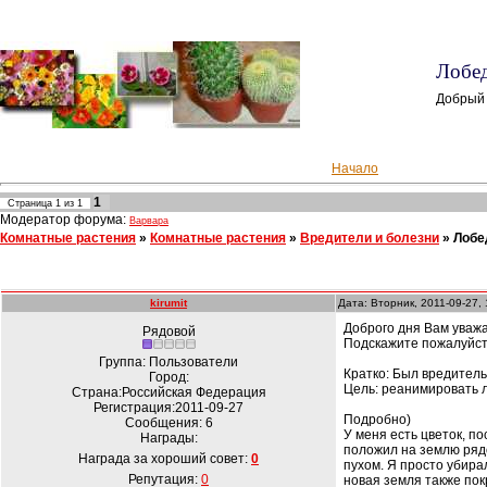
Лобед
Добрый
Начало
1
Страница
1
из
1
Модератор форума:
Варвара
Комнатные растения
»
Комнатные растения
»
Вредители и болезни
»
Лобе
kirumit
Дата: Вторник, 2011-09-27,
Доброго дня Вам уваж
Рядовой
Подскажите пожалуйст
Группа: Пользователи
Кратко: Был вредитель
Город:
Цель: реанимировать 
Страна:Российская Федерация
Регистрация:2011-09-27
Подробно)
Сообщения:
6
У меня есть цветок, п
Награды:
положил на землю рядо
Награда за хороший совет:
0
пухом. Я просто убирал
Репутация:
0
новая земля также пок