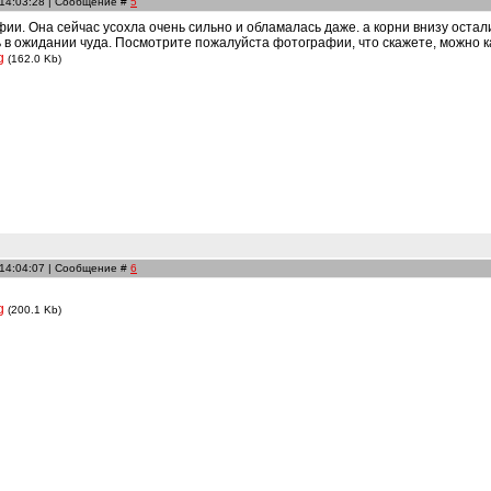
 14:03:28 | Сообщение #
5
и. Она сейчас усохла очень сильно и обламалась даже. а корни внизу осталис
 в ожидании чуда. Посмотрите пожалуйста фотографии, что скажете, можно 
g
(162.0 Kb)
 14:04:07 | Сообщение #
6
g
(200.1 Kb)