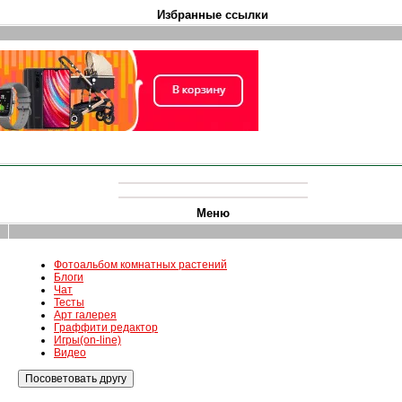
Избранные ссылки
Меню
Фотоальбом комнатных растений
Блоги
Чат
Тесты
Арт галерея
Граффити редактор
Игры(on-line)
Видео