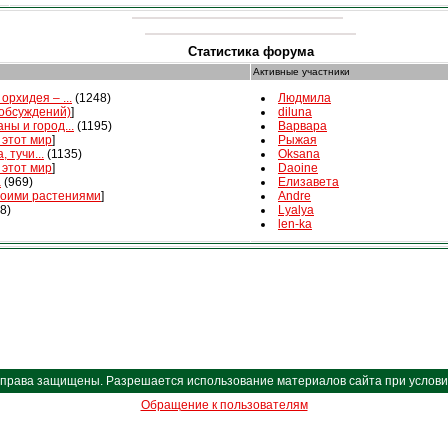
Статистика форума
Активные участники
орхидея – ...
(1248)
Людмила
 обсуждений)
]
diluna
ны и город...
(1195)
Варвара
 этот мир
]
Рыжая
, тучи...
(1135)
Oksana
 этот мир
]
Daoine
а
(969)
Елизавета
воими растениями
]
Andre
8)
Lyalya
len-ka
Все права защищены. Разрешается использование материалов сайта при условии 
Обращение к пользователям