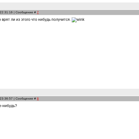
 22:31:16 | Сообщение #
7
то врят ли из этого что нибудь получится.
 23:36:57 | Сообщение #
8
е-нибудь?