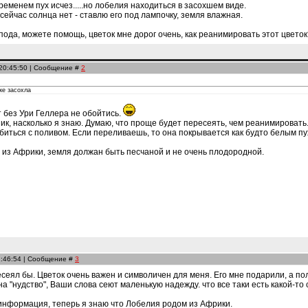
ременем пух исчез.....но лобелия находиться в засохшем виде.
сейчас солнца нет - ставлю его под лампочку, земля влажная.
ода, можете помощь, цветок мне дорог очень, как реанимировать этот цветок
 20:45:50 | Сообщение #
2
же засохла
т без Ури Геллера не обойтись.
ик, насколько я знаю. Думаю, что проще будет пересеять, чем реанимировать
биться с поливом. Если переливаешь, то она покрывается как будто белым пухо
м из Африки, земля должан быть песчаной и не очень плодородной.
1:46:54 | Сообщение #
3
есеял бы. Цветок очень важен и символичен для меня. Его мне подарили, а пол
на "нудство", Ваши слова сеют маленькую надежду. что все таки есть какой-то
информация, теперь я знаю что Лобелия родом из Африки.