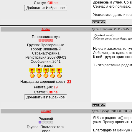
древесным углем. Со в
Статус:
Offline
Сейчас я его поливаю, 
Уважаемые дамы и госп
Andre
Дата: Вторник, 2011-09-27,
Quote
(
kirumit
)
Генералиссимус
Лобелия увяла и как-будто да
Группа: Проверенные
Ну если засохла, то ту
Город: Вишневый
Лобелия, это однолетн
Страна:Украина
К ней трудно приспосо
Регистрация:2007-09-03
Сообщения:
2641
Т.к это растение родо
Награды:
Награда за хороший совет:
23
Репутация:
19
Статус:
Offline
kirumit
Дата: Среда, 2011-09-28, 2
Я бы с радостью)) пер
Рядовой
увял. Прошу простить 
Группа: Пользователи
Благодарю за ценную 
Город: