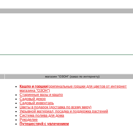
магазин "ОЗОН" (заказ по интернету)
К
ашпо и горшки
(оригинальные горшки для цветов от интернет
магазина "ОЗОН")
Старинные вазы и кашпо
Садовый декор
Садовый инвентарь
Цветы в подарок (доставка по всему миру)
Укрывной материал, посадка и поддержка растений
Система полива для дома
Рукоделие
Путешествуй с увлечением