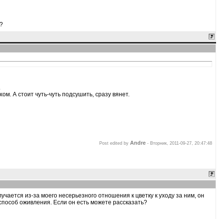
?
.
м. А стоит чуть-чуть подсушить, сразу вянет.
Andre
Post edited by
-
Вторник, 2011-09-27, 20:47:48
учается из-за моего несерьезного отношения к цветку к уходу за ним, он
 способ оживления. Если он есть можете рассказать?