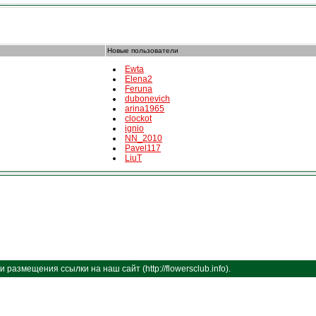
Новые пользователи
Ewta
Elena2
Feruna
dubonevich
arina1965
clockot
ignio
NN_2010
Pavel117
LiuT
размещения ссылки на наш сайт (http://flowersclub.info).