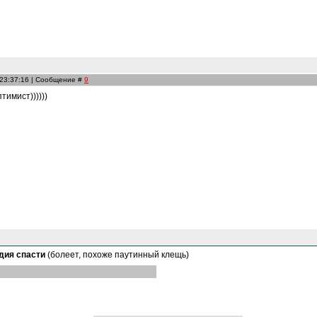
 23:37:16 | Сообщение #
9
тимист))))))
дия спасти
(болеет, похоже паутинный клещь)