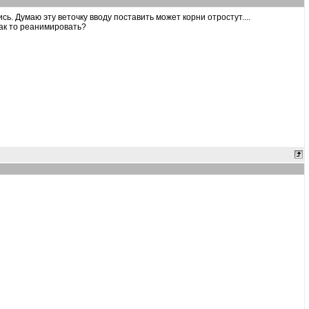
ь. Думаю эту веточку вводу поставить может корни отростут....
как то реанимировать?