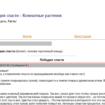
ия спасти - Комнатные растения
 день,
Гость
!
Форум
Регистрация
дия спасти
(болеет, похоже паутинный клещь)
Лобедия спасти
 10:07:40 | Сообщение #
1
аемые!
а, к сожалению опыта по выращиванию вообще как-такого нет(
 (земля покрывалась пухом), пересадил и и землю покрыл древесным углем. В
лобелию
осажен в малый керамический горшок. Так вот, узнал для того чтобы лучше ро
м с цветком. Так потом банан покрылся каким то пухом я убрал его....но пото
 этот пух и все. Цветок стал увядать....Потом прочитал в интернете что это 
рывалась этих пухом, взял лобелия помыл ее, легонько спиртом прошелся, п