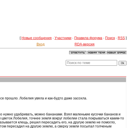
[
Новые сообщения
·
Участники
·
Правила форума
·
Поиск
·
RSS
]
Вход
RDA-версия
се прошло. Лобелия увяла и как-будто даже засохла.
сло нужно удабривать, можно бананами. Взял маленькие кусочки бананов и
м цветок Лобелия, точнее земля вокруг лобелии стала покрываться каким-то
оказывается клещь, решил пересадить его, на другую землю не помогло,
отом пересадил на другую землю, а сверху земли посыпал толченым