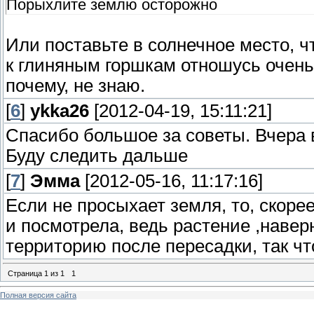
Порыхлите землю осторожно
Или поставьте в солнечное место, 
к глиняным горшкам отношусь очень
почему, не знаю.
[
6
]
ykka26
[2012-04-19, 15:11:21]
Спасибо большое за советы. Вчера 
Буду следить дальше
[
7
]
Эмма
[2012-05-16, 11:17:16]
Если не просыхает земля, то, скорее
и посмотрела, ведь растение ,навер
территорию после пересадки, так что
Страница
1
из
1
1
Полная версия сайта