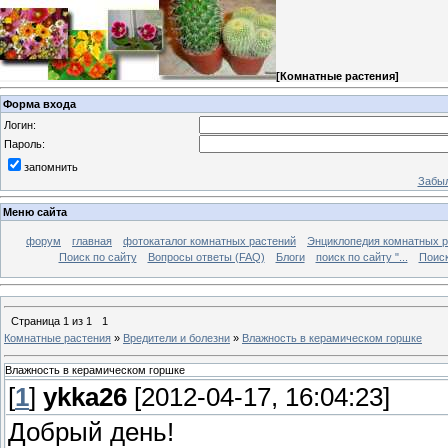
[
Комнатные растения
]
Форма входа
Логин:
Пароль:
запомнить
Забыл
Меню сайта
форум
главная
фотокаталог комнатных растений
Энциклопедия комнатных р
Поиск по сайту
Вопросы ответы (FAQ)
Блоги
поиск по сайту "...
Поиск
Страница
1
из
1
1
Комнатные растения
»
Вредители и болезни
»
Влажность в керамическом горшке
Влажность в керамическом горшке
[
1
]
ykka26
[2012-04-17, 16:04:23]
Добрый день!