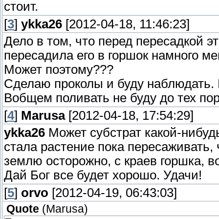
стоит.
[
3
]
ykka26
[2012-04-18, 11:46:23]
Дело в том, что перед пересадкой э
пересадила его в горшок намного ме
Может поэтому???
Сделаю проколы и буду наблюдать. Н
Вобщем поливать не буду до тех пор
[
4
]
Marusa
[2012-04-18, 17:54:29]
ykka26
Может субстрат какой-нибуд
стала растение пока пересаживать,
землю осторожно, с краев горшка, 
Дай Бог все будет хорошо. Удачи!
[
5
]
orvo
[2012-04-19, 06:43:03]
Quote
(
Marusa
)