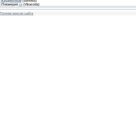
Каудексные
(
59
/
4465
)
Плюмерия
»»
(
Vikacoda
)
Полная версия сайта