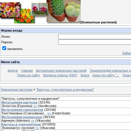
[
Комнатные растения
]
Форма входа
Логин:
Пароль:
запомнить
Забыл
Меню сайта
форум
главная
фотокаталог комнатных растений
Энциклопедия комнатных р
Поиск по сайту
Вопросы ответы (FAQ)
Блоги
поиск по сайту "...
Поиск
Комнатные растения
»
"Кактусы, суккулентные и каудексные"
"Кактусы, суккулентные и каудексные"
Фотогалерея кактусов
(
32
/
145
)
Эспостоа (Espostoa)
»»
(
Vov4ikcoda
)
Фотогалерея суккулентов
(
32
/
196
)
Толстянковые (Crassulaeae)...
»»
(
FedorSoals
)
Фотогалерея каудексных
(
36
/
140
)
Адениум (Adenium)
»»
(
Vikacoda
)
Кактусы и суккулентные
(
97
/
2693
)
Эхинокактус грузония
»»
(
Vikacoda
)