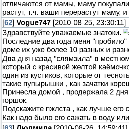
отличаются от мамы, маму покупали -
растут, т.ч. ваши перерастут маму, 
[
62
]
Vogue747
[2010-08-25, 23:30:11]
Здравствуйте уважаемые знатоки.
Последние два года меня "пробило" 
доме их уже более 10 разных и раз
Два дня назад "слямзила" в местно
который с красивой желтой каёмочк
один из кустиков, которые от тесно
такие пупырышки , как зачатки коре
Принесла домой , продержала 2 дня 
горшок.
Подскажите пжлста , как лучше его с
Как надо было его сажать в воду или
[
63
]
Людмила
[2010-08-26, 14:59:41]