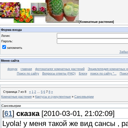
[
Комнатные растения
]
Форма входа
Логин:
Пароль:
запомнить
Забыл
Меню сайта
форум
главная
фотокаталог комнатных растений
Энциклопедия комнатных р
Поиск по сайту
Вопросы ответы (FAQ)
Блоги
поиск по сайту "...
Поиск
Страница
7
из
8
«
1
2
…
5
6
7
8
»
Комнатные растения
»
Кактусы и суккулентные
»
Сансевьерии
Сансевьерии
[
61
]
сказка
[2010-03-01, 21:02:09]
Lyola! у меня такой же вид сансы , р