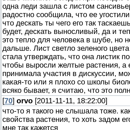
одна леди зашла с листом сансивь
радостно сообщила, что ее угостили 
что дескать ты чего его так таскаеш
будет, дескать выносливый, да и те
это тепло для человека в шубе, но н
дальше. Лист светло зеленого цвета
стала утверждать, что она листик п
чтобы выросли желтые растения, а е
принимала участия в дискуссии, мож
какая-то или я плохо со школы биол
всяко бывает, я считаю, что это пол
[
70
]
orvo
[2011-11-11, 18:22:00]
что-то я такого не слышала тоже. к
свойства растения, то хоть задом ег
мне так кажется