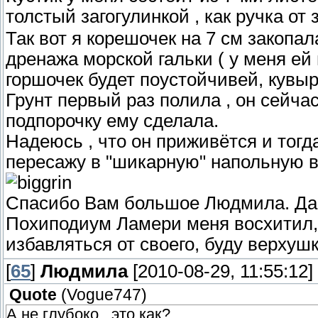
толстый загогулинкой , как ручка от 
Так вот я корешочек на 7 см закопа
дренажа морской гальки ( у меня ей 
горшочек будет поустойчивей, кувыр
Грунт первый раз полила , он сейча
подпорочку ему сделала.
Надеюсь , что он приживётся и тогда
пересажу в "шикарную" напольную ва
Спасибо Вам большое Людмила. Да..
Похиподиум Ламери меня восхитил, к
избавляться от своего, буду верхуш
[
65
]
Людмила
[2010-08-29, 11:55:12]
Quote
(
Vogue747
)
А не глубоко...это как?