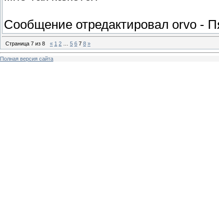
Сообщение отредактировал
orvo
-
П
Страница
7
из
8
«
1
2
…
5
6
7
8
»
Полная версия сайта