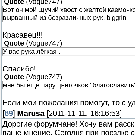
Quote
(
Vogue747
)
Вот он мой Щучий хвост с желтой каёмочк
вырванный из безразличных рук. biggrin
Красавец!!!
Quote
(
Vogue747
)
У вас рука лёгкая .
Спасибо!
Quote
(
Vogue747
)
мне бы ещё пару цветочков "благославить"
Если мои пожелания помогут, то с 
[
69
]
Marusa
[2011-11-11, 16:16:53]
Дорогие форумчане! Хочу вам расск
ваше мнение. Сегодня при поездке с