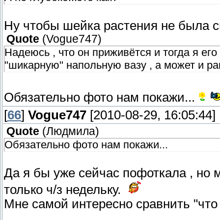
Ну чтобы шейка растения не была си
Quote
(
Vogue747
)
Надеюсь , что он приживётся и тогда я ег
"шикарную" напольную вазу , а может и ран
Обязательно фото нам покажи...
[
66
]
Vogue747
[2010-08-29, 16:05:44]
Quote
(
Людмила
)
Обязательно фото нам покажи...
Да я бы уже сейчас пофоткала , но 
только ч/з недельку.
Мне самой интересно сравнить "что 