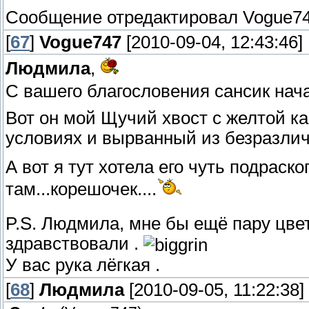
Сообщение отредактировал
Vogue7
[
67
]
Vogue747
[2010-09-04, 12:43:46]
Людмила
,
С вашего благословения сансик нача
Вот он мой Щучий хвост с желтой к
условиях и вырванный из безразли
А вот я тут хотела его чуть подраск
там...корешочек....
P.S. Людмила, мне бы ещё пару цвет
здравствовали .
У вас рука лёгкая .
[
68
]
Людмила
[2010-09-05, 11:22:38]