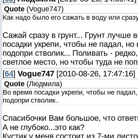
Quote
(
Vogue747
)
Как надо было его сажать в воду или сразу
Сажай сразу в грунт... Грунт лучше в
посадки укрепи, чтобы не падал, но
подопри стволик... Поливать - редко
светлое место, но чтобы туда не по
[
64
]
Vogue747
[2010-08-26, 17:47:16]
Quote
(
Людмила
)
Во время посадки укрепи, чтобы не падал,
подопри стволик..
Спасибочки Вам большое, что отве
А не глубоко...это как?
Кустик у меня состоит из 7-ми листо