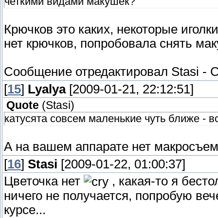
четкими видами макушек?
Крючков это каких, некоторые иголки
нет крючков, попробовала снять мак
Сообщение отредактировал
Stasi
-
С
[
15
]
Lyalya
[2009-01-21, 22:12:51]
Quote
(
Stasi
)
катусята совсем маленькие чуть ближе - 
А на вашем аппарате нет макросъем
[
16
]
Stasi
[2009-01-22, 01:00:37]
Цветочка нет
, какая-то я бест
ничего не получается, попробую ве
курсе...