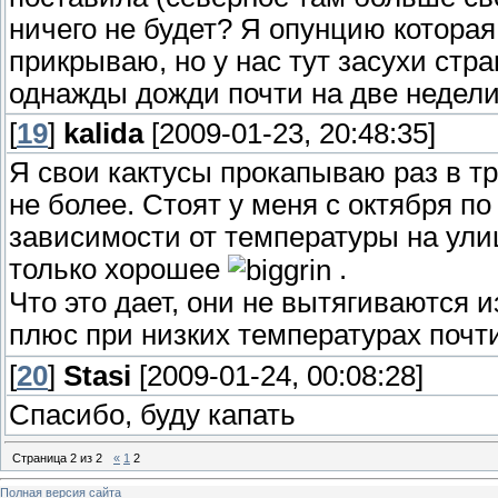
ничего не будет? Я опунцию которая
прикрываю, но у нас тут засухи стр
однажды дожди почти на две недели 
[
19
]
kalida
[2009-01-23, 20:48:35]
Я свои кактусы прокапываю раз в т
не более. Стоят у меня с октября по
зависимости от температуры на улиц
только хорошее
.
Что это дает, они не вытягиваются из
плюс при низких температурах почт
[
20
]
Stasi
[2009-01-24, 00:08:28]
Спасибо, буду капать
Страница
2
из
2
«
1
2
Полная версия сайта