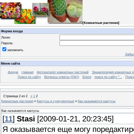
[
Комнатные растения
]
Форма входа
Логин:
Пароль:
запомнить
Забыл
Меню сайта
форум
главная
фотокаталог комнатных растений
Энциклопедия комнатных р
Поиск по сайту
Вопросы ответы (FAQ)
Блоги
поиск по сайту "...
Поиск
Страница
2
из
2
«
1
2
Комнатные растения
»
Кактусы и суккулентные
»
Как называются кактусы
Как называются кактусы
[
11
]
Stasi
[2009-01-21, 20:23:45]
Я оказывается еще могу поредактиро