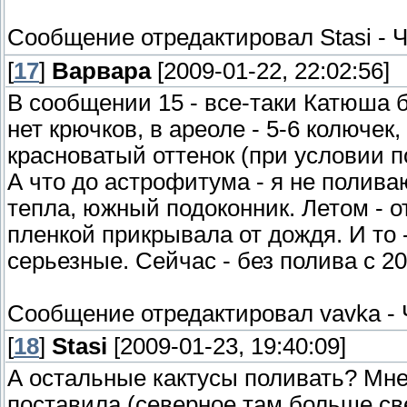
Сообщение отредактировал
Stasi
-
Ч
[
17
]
Варвара
[2009-01-22, 22:02:56]
В сообщении 15 - все-таки Катюша 
нет крючков, в ареоле - 5-6 колюче
красноватый оттенок (при условии п
А что до астрофитума - я не полива
тепла, южный подоконник. Летом - о
пленкой прикрывала от дождя. И то 
серьезные. Сейчас - без полива с 20
Сообщение отредактировал
vavka
-
[
18
]
Stasi
[2009-01-23, 19:40:09]
А остальные кактусы поливать? Мне 
поставила (северное там больше све