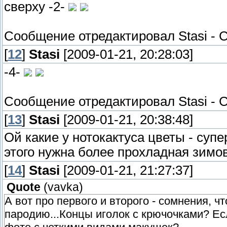
сверху -2-
Сообщение отредактировал
Stasi
-
С
[
12
]
Stasi
[2009-01-21, 20:28:03]
-4-
Сообщение отредактировал
Stasi
-
С
[
13
]
Stasi
[2009-01-21, 20:38:48]
Ой какие у нотокактуса цветы - супер
этого нужна более прохладная зимо
[
14
]
Stasi
[2009-01-21, 21:27:37]
Quote
(
vavka
)
А вот про первого и второго - сомнения, 
пародию...Концы иголок с крючочками? Есл