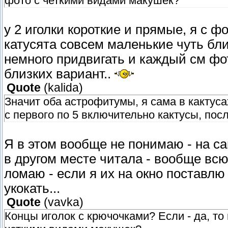
фото с четкими видами макушек?
у 2 иголки короткие и прямые, я с ф
катусята совсем маленькие чуть бли
немного придвигать и каждый см фо
близких вариант..
Quote
(
kalida
)
Значит оба астрофитумы, я сама в кактусах
с первого по 5 включительно кактусы, пос
Я в этом вообще не понимаю - на са
в другом месте читала - вообще всю
ломаю - если я их на окно поставлю
укокать...
Quote
(
vavka
)
Концы иголок с крючочками? Если - да, то