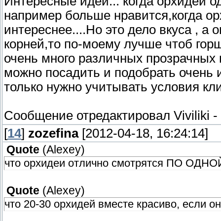
Интересные идеи... когда орхидеи од
например больше нравится,когда орх
интереснее....Но это дело вкуса , а 
корней,то по-моему лучше чтоб горш
очень много различных прозрачных к
можно посадить и подобрать очень
только нужно учитывать условия клим
Сообщение отредактировал
Viviliki
-
[
14
]
zozefina
[2012-04-18, 16:24:14]
Quote
(
Alexey
)
что орхидеи отлично смотрятся ПО ОДНО
Quote
(
Alexey
)
что 20-30 орхидей вместе красиво, если он