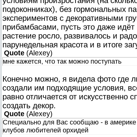
условиям произростания (на скольк
подоконниках), без гормональных па
экспериментов с декоративными гр
прибамбасами, пусть это даже идёт 
растение росло, развивалось и рад
парунедельная красота и в итоге за
Quote
(
Alexey
)
мне кажется, что так можно поступать
Конечно можно, я видела фото где л
создали им подходящие условия, всё
равно отличается от искусственно 
создать декор.
Quote
(
Alexey
)
Специально для Вас сообщаю - в америке
клубов любителей орхидей