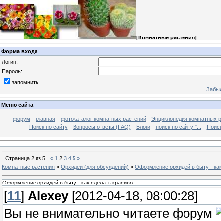
[
Комнатные растения
]
Форма входа
Логин:
Пароль:
запомнить
Забыл
Меню сайта
форум
главная
фотокаталог комнатных растений
Энциклопедия комнатных р
Поиск по сайту
Вопросы ответы (FAQ)
Блоги
поиск по сайту "...
Поиск
Страница
2
из
5
«
1
2
3
4
5
»
Комнатные растения
»
Орхидеи (для обсуждений)
»
Оформление орхидей в быту - как
Оформление орхидей в быту - как сделать красиво
[
11
]
Alexey
[2012-04-18, 08:00:28]
Вы не внимательно читаете форум