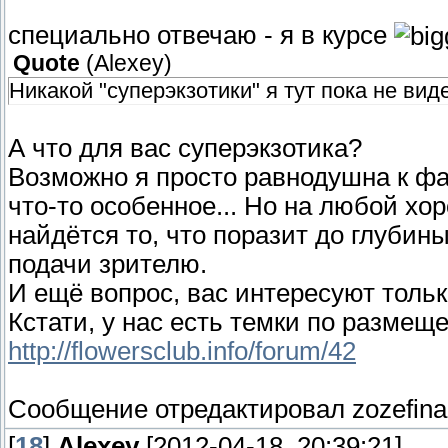
специально отвечаю - я в курсе
Quote
(
Alexey
)
Никакой "суперэкзотики" я тут пока не вид
А что для вас суперэкзотика?
Возможно я просто равнодушна к фа
что-то особенное... Но на любой хо
найдётся то, что поразит до глубин
подачи зрителю.
И ещё вопрос, вас интересуют толь
Кстати, у нас есть темки по размещ
http://flowersclub.info/forum/42
Сообщение отредактировал
zozefina
[
18
]
Alexey
[2012-04-18, 20:39:21]