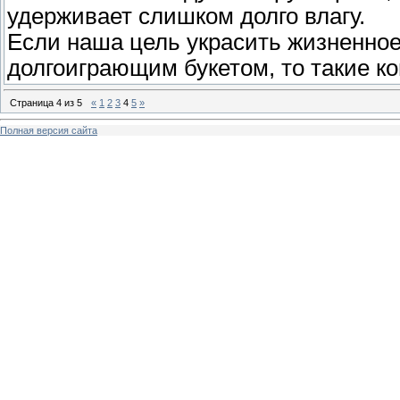
удерживает слишком долго влагу.
Если наша цель украсить жизненно
долгоиграющим букетом, то такие к
Страница
4
из
5
«
1
2
3
4
5
»
Полная версия сайта