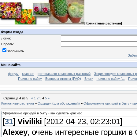
[
Комнатные растения
]
Форма входа
Логин:
Пароль:
запомнить
Забыл
Меню сайта
форум
главная
фотокаталог комнатных растений
Энциклопедия комнатных р
Поиск по сайту
Вопросы ответы (FAQ)
Блоги
поиск по сайту "...
Поиск
Страница
4
из
5
«
1
2
3
4
5
»
Комнатные растения
»
Орхидеи (для обсуждений)
»
Оформление орхидей в быту - как
Оформление орхидей в быту - как сделать красиво
[
31
]
Viviliki
[2012-04-23, 02:23:01]
Alexey
, очень интересные горшки в