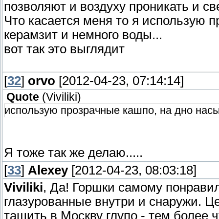
позволяют и воздуху проникать и све
Что касается меня то я использую 
керамзит и немного воды...
вот так это выглядит
[
32
]
orvo
[2012-04-23, 07:14:14]
Quote
(
Viviliki
)
использую прозрачные кашпо, на дно насы
Я тоже так же делаю.....
[
33
]
Alexey
[2012-04-23, 08:03:18]
Viviliki
, Да! Горшки самому понрави
глазурованные внутри и снаружи. Це
тащить в Москву глупо - тем более 