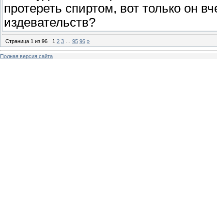
протереть спиртом, вот только он в
издевательств?
Страница
1
из
96
1
2
3
…
95
96
»
Полная версия сайта