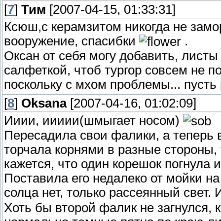
[
7
]
Тим
[2007-04-15, 01:33:31]
Ксюш,с керамзитом никогда не замо
вооружение, спасибки
.
Оксан от себя могу добавить, лист
салфеткой, чтоб тургор совсем не 
поскольку с мхом проблемы... пусть
[
8
]
Oksana
[2007-04-16, 01:02:09]
Ииии, иииии(шмыгает носом)
Пересадила свои фалики, а теперь в
торчала корнями в разные стороны, т
кажется, что один корешок погнула 
Поставила его недалеко от мойки на
солца нет, только рассеянный свет. 
Хоть бы второй фалик не загнулся, 