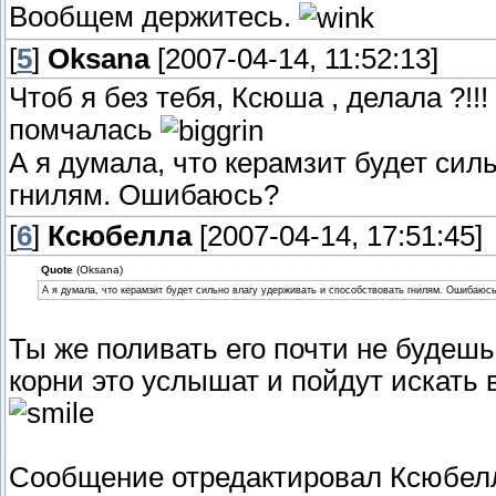
Вообщем держитесь.
[
5
]
Oksana
[2007-04-14, 11:52:13]
Чтоб я без тебя, Ксюша , делала ?!!!
помчалась
А я думала, что керамзит будет сил
гнилям. Ошибаюсь?
[
6
]
Ксюбелла
[2007-04-14, 17:51:45]
Quote
(Oksana)
А я думала, что керамзит будет сильно влагу удерживать и способствовать гнилям. Ошибаюс
Ты же поливать его почти не будешь
корни это услышат и пойдут искать вл
Сообщение отредактировал
Ксюбел