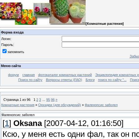
[
Комнатные растения
]
Форма входа
Логин:
Пароль:
запомнить
Забыл
Меню сайта
форум
главная
фотокаталог комнатных растений
Энциклопедия комнатных р
Поиск по сайту
Вопросы ответы (FAQ)
Блоги
поиск по сайту "...
Поиск
Страница
1
из
96
1
2
3
…
95
96
»
Комнатные растения
»
Орхидеи (для обсуждений)
»
Фаленопсис заболел
Фаленопсис заболел
[
1
]
Oksana
[2007-04-12, 01:16:50]
Ксю, у меня есть одни фал, так он п