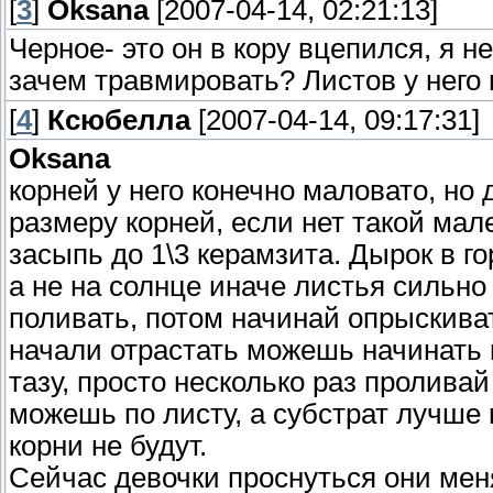
[
3
]
Oksana
[2007-04-14, 02:21:13]
Черное- это он в кору вцепился, я н
зачем травмировать? Листов у него 
[
4
]
Ксюбелла
[2007-04-14, 09:17:31]
Oksana
корней у него конечно маловато, но
размеру корней, если нет такой мал
засыпь до 1\3 керамзита. Дырок в го
а не на солнце иначе листья сильно
поливать, потом начинай опрыскиват
начали отрастать можешь начинать 
тазу, просто несколько раз проливай
можешь по листу, а субстрат лучше 
корни не будут.
Сейчас девочки проснуться они меня