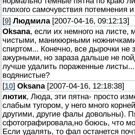
нормально темные пятна по краю лис
плохого самочувствия потемнения 
[
9
]
Людмила
[2007-04-16, 09:12:13]
Oksana
, если их немного на листе,
чистыми, маникюрными ножничками 
спиртом... Конечно, все дырочки не 
ажурными, но зараза дальше не пойде
лучше удалить пораженные листы... 
водянистые?
[
10
]
Oksana
[2007-04-16, 12:18:38]
лютик
, Люда, эти пятна- просто из
слабым тугором, у него много корней
другими, другие фалы довольны). Пя
сфотографировала,но боюсь, что мо
Если удалять, то фал останется поч