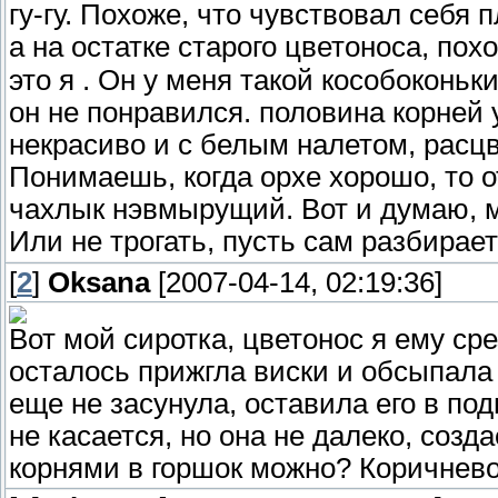
гу-гу. Похоже, что чувствовал себя 
а на остатке старого цветоноса, пох
это я . Он у меня такой кособоконьк
он не понравился. половина корней
некрасиво и с белым налетом, расц
Понимаешь, когда орхе хорошо, то от
чахлык нэвмырущий. Вот и думаю, мо
Или не трогать, пусть сам разбирае
[
2
]
Oksana
[2007-04-14, 02:19:36]
Вот мой сиротка, цветонос я ему сре
осталось прижгла виски и обсыпала к
еще не засунула, оставила его в под
не касается, но она не далеко, созд
корнями в горшок можно? Коричневое