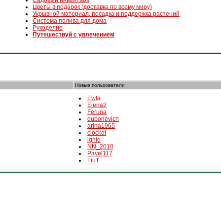
Садовый инвентарь
Цветы в подарок (доставка по всему миру)
Укрывной материал, посадка и поддержка растений
Система полива для дома
Рукоделие
Путешествуй с увлечением
Новые пользователи
Ewta
Elena2
Feruna
dubonevich
arina1965
clockot
ignio
NN_2010
Pavel117
LiuT