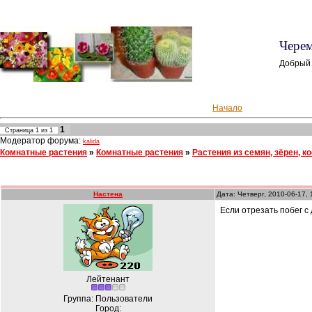
Черем
Добрый
Начало
1
Страница
1
из
1
Модератор форума:
kalida
Комнатные растения
»
Комнатные растения
»
Растения из семян, зёрен, к
Настена
Дата: Четверг, 2010-06-17,
Если отрезать побег с
Лейтенант
Группа: Пользователи
Город: