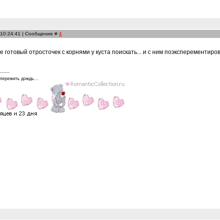
 10:24:41 | Сообщение #
4
 готовый отросточек с корнями у куста поискать... и с ним поэксперементиров
 пережить дождь...