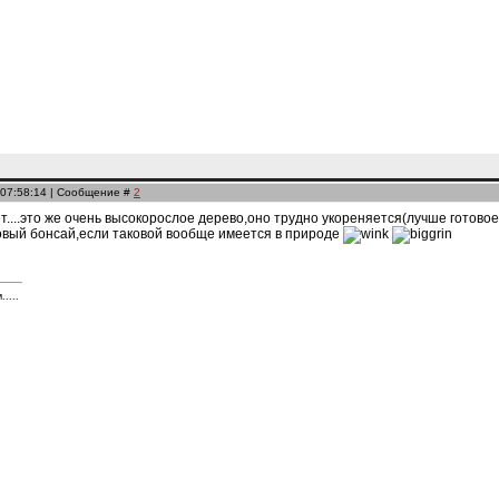
 07:58:14 | Сообщение #
2
ет....это же очень высокорослое дерево,оно трудно укореняется(лучше готовое 
овый бонсай,если таковой вообще имеется в природе
....