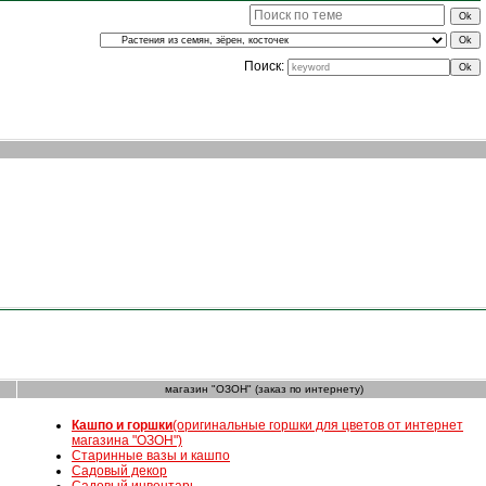
Поиск:
магазин "ОЗОН" (заказ по интернету)
К
ашпо и горшки
(оригинальные горшки для цветов от интернет
магазина "ОЗОН")
Старинные вазы и кашпо
Садовый декор