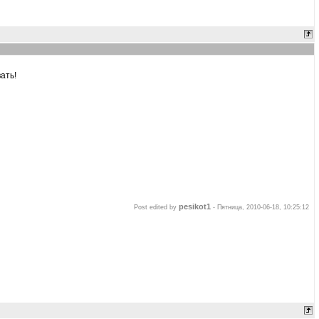
ать!
pesikot1
Post edited by
-
Пятница, 2010-06-18, 10:25:12