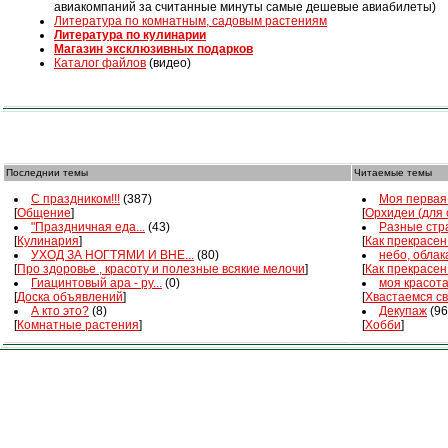
авиакомпаний за считанные минуты самые дешевые авиабилеты)
Литература по комнатным, садовым растениям
Литература по кулинарии
Магазин эксклюзивных подарков
Каталог файлов
(видео)
Последнии темы
Читаемые темы
С праздником!!!
(387)
Моя первая 
[
Общение
]
[
Орхидеи (для
"Праздничная еда...
(43)
Разные стра
[
Кулинария
]
[
Как прекрасен
УХОД ЗА НОГТЯМИ И ВНЕ...
(80)
небо, облака
[
Про здоровье , красоту и полезные всякие мелочи
]
[
Как прекрасен
Гиацинтовый ара - ру...
(0)
моя красот
[
Доска объявлений
]
[
Хвастаемся с
А кто это?
(8)
Декупаж
(96
[
Комнатные растения
]
[
Хобби
]