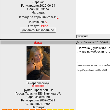
Страна:
Регистрация:2010-06-14
Сообщения:
74
Награды:
Награда за хороший совет:
0
Репутация:
0
Статус:
Offline
diluna
Дата: Пятница, 2010-06-18,
Настена
, Думаю что н
лучше приобрести гот
мы в ответе за тех, кого любим.
http://sprashivai.ru/diluna551
Генералиссимус
Группа: Проверенные
Город: Таллинн EE -Винница UA
Страна:Эстония
Регистрация:2007-02-21
Сообщения:
8665
Награды: