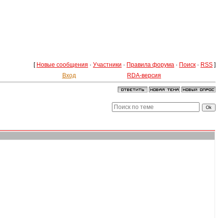
[
Новые сообщения
·
Участники
·
Правила форума
·
Поиск
·
RSS
]
Вход
RDA-версия