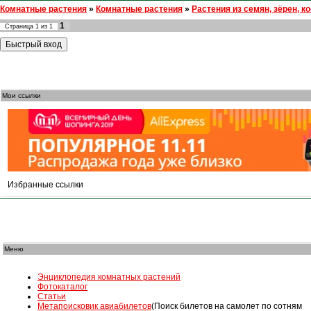
Комнатные растения
»
Комнатные растения
»
Растения из семян, зёрен, к
1
Страница
1
из
1
Мои ссылки
Избранные ссылки
Меню
Энциклопедия комнатных растений
Фотокаталог
Статьи
Mетапоисковик авиабилетов
(Поиск билетов на самолет по сотням