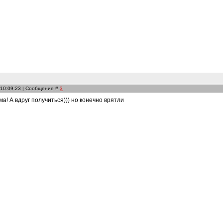
 10:09:23 | Сообщение #
3
ма! А вдруг получиться))) но конечно врятли