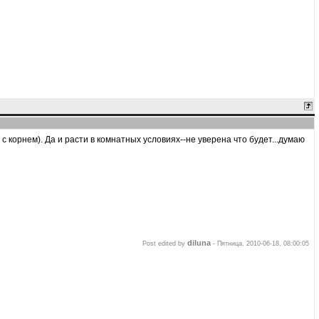
с корнем). Да и расти в комнатных условиях--не уверена что будет...думаю
diluna
Post edited by
-
Пятница, 2010-06-18, 08:00:05