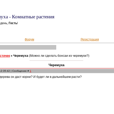
уха - Комнатные растения
 день,
Гость
!
Форум
Регистрация
осточек
»
Черемуха
(Можно ли сделать бонсаи из черемухи?)
Черемуха
 12:35:42 | Сообщение #
1
 дерева он даст корни? И будет ли в дальнейшем расти?