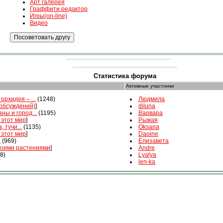
Арт галерея
Граффити редактор
Игры(on-line)
Видео
Статистика форума
Активные участники
орхидея – ...
(1248)
Людмила
 обсуждений)
]
diluna
ны и город...
(1195)
Варвара
 этот мир
]
Рыжая
, тучи...
(1135)
Oksana
 этот мир
]
Daoine
а
(969)
Елизавета
воими растениями
]
Andre
8)
Lyalya
len-ka