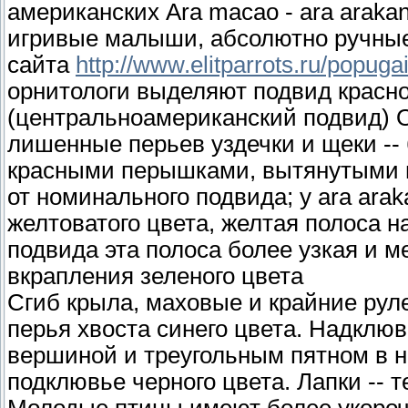
американских Ara macao - ara araka
игривые малыши, абсолютно ручные.
сайта
http://www.elitparrots.ru/popug
орнитологи выделяют подвид красной
(центральноамериканский подвид) О
лишенные перьев уздечки и щеки --
красными перышками, вытянутыми в
от номинального подвида; у ara ara
желтоватого цвета, желтая полоса н
подвида эта полоса более узкая и 
вкрапления зеленого цвета
Сгиб крыла, маховые и крайние рул
перья хвоста синего цвета. Надклюв
вершиной и треугольным пятном в н
подклювье черного цвета. Лапки -- 
Молодые птицы имеют более укороч