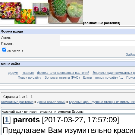
[
Комнатные растения
]
Форма входа
Логин:
Пароль:
запомнить
Забыл
Меню сайта
форум
главная
фотокаталог комнатных растений
Энциклопедия комнатных р
Поиск по сайту
Вопросы ответы (FAQ)
Блоги
поиск по сайту "...
Поиск
Страница
1
из
1
1
Комнатные растения
»
Доска объявлений
»
Красный ара - ручные птенцы из питомни
Красный ара - ручные птенцы из питомников Европы
[
1
]
parrots
[2017-03-27, 17:57:09]
Предлагаем Вам изумительно краси