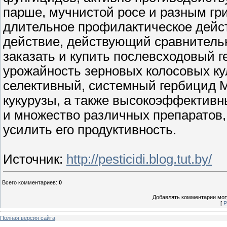
парше, мучнистой росе и разным г
длительное профилактическое дейс
действие, действующий сравнительн
заказать и купить послевсходовый 
урожайность зерновых колосовых ку
селективный, системный гербицид 
кукурузы, а также высокоэффективн
и множество различных препаратов
усилить его продуктивность.
Источник
:
http://pesticidi.blog.tut.by/
Всего комментариев
:
0
Добавлять комментарии могу
[
Р
Полная версия сайта