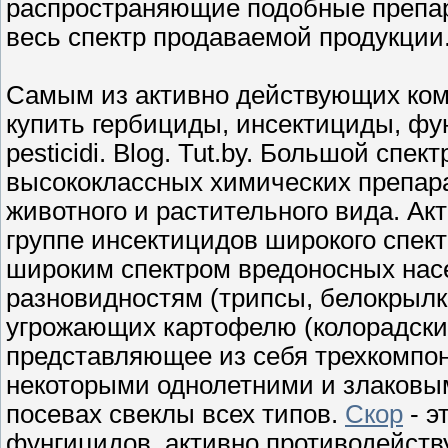
распространяющие подобные препар
весь спектр продаваемой продукции
Самым из активно действующих ком
купить гербициды, инсектициды, фу
pesticidi. Blog. Tut.by. Большой спе
высококлассных химических препар
животного и растительного вида. Акт
группе инсектицидов широкого спек
широким спектром вредоносных нас
разновидностям (трипсы, белокрылка
угрожающих картофелю (колорадский 
представляющее из себя трехкомпо
некоторыми однолетними и злаковы
посевах свеклы всех типов.
Скор
- э
фунгицидов, активно противодейств