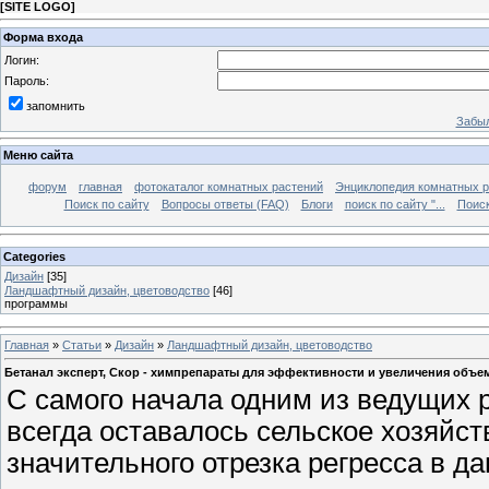
[
SITE LOGO
]
Форма входа
Логин:
Пароль:
запомнить
Забыл
Меню сайта
форум
главная
фотокаталог комнатных растений
Энциклопедия комнатных р
Поиск по сайту
Вопросы ответы (FAQ)
Блоги
поиск по сайту "...
Поиск
Categories
Дизайн
[35]
Ландшафтный дизайн, цветоводство
[46]
программы
Главная
»
Статьи
»
Дизайн
»
Ландшафтный дизайн, цветоводство
Бетанал эксперт, Скор - химпрепараты для эффективности и увеличения объе
С самого начала одним из ведущих 
всегда оставалось сельское хозяйст
значительного отрезка регресса в д