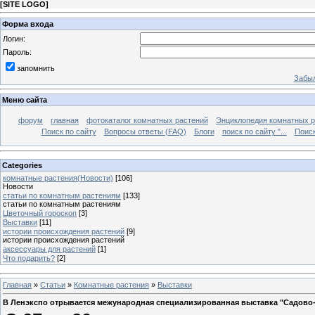
[
SITE LOGO
]
Форма входа
Логин:
Пароль:
запомнить
Забыл
Меню сайта
форум
главная
фотокаталог комнатных растений
Энциклопедия комнатных р
Поиск по сайту
Вопросы ответы (FAQ)
Блоги
поиск по сайту "...
Поиск
Categories
комнатные растения(Новости)
[106]
Новости
статьи по комнатным растениям
[133]
статьи по комнатным растениям
Цветочный гороскоп
[3]
Выставки
[11]
истории происхождения растений
[9]
истории происхождения растений
аксессуары для растений
[1]
Что подарить?
[2]
Главная
»
Статьи
»
Комнатные растения
»
Выставки
В Ленэкспо отрывается межународная специализированная выставка "Садово