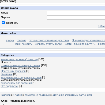
[
SITE LOGO
]
Форма входа
Логин:
Пароль:
запомнить
Забыл
Меню сайта
форум
главная
фотокаталог комнатных растений
Энциклопедия комнатных р
Поиск по сайту
Вопросы ответы (FAQ)
Блоги
поиск по сайту "...
Поиск
Categories
комнатные растения(Новости)
[106]
Новости
статьи по комнатным растениям
[133]
статьи по комнатным растениям
Цветочный гороскоп
[3]
Выставки
[11]
истории происхождения растений
[9]
истории происхождения растений
аксессуары для растений
[1]
Что подарить?
[2]
Главная
»
Статьи
»
Комнатные растения
»
статьи по комнатным растениям
Алоэ – «зеленый доктор».