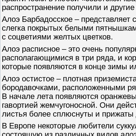
распространение получили и другие
Алоэ Барбадосское – представляет 
слегка покрытых белыми пятнышкам
с соцветиями желтых цветков.
Алоэ расписное – это очень популя
располагающимися в три ряда, и ко
которые появляются в конце зимы и
Алоэ остистое – плотная приземист
бородавочками, расположенными ряд
В начале лета появляются оранжевые
гавортией жемчугоносной. Они дейст
листья более сплюснуты и прижаты д
В Европе некоторые любители сукку
состоящую из различных видов алоэ