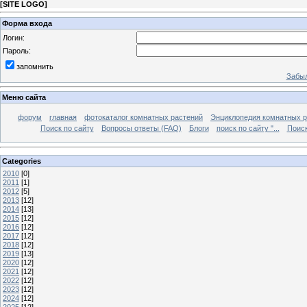
[
SITE LOGO
]
Форма входа
Логин:
Пароль:
запомнить
Забыл
Меню сайта
форум
главная
фотокаталог комнатных растений
Энциклопедия комнатных р
Поиск по сайту
Вопросы ответы (FAQ)
Блоги
поиск по сайту "...
Поиск
Categories
2010
[0]
2011
[1]
2012
[5]
2013
[12]
2014
[13]
2015
[12]
2016
[12]
2017
[12]
2018
[12]
2019
[13]
2020
[12]
2021
[12]
2022
[12]
2023
[12]
2024
[12]