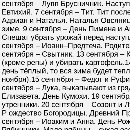
сентября – Лупп Брусничник. Наступ
Евтихий. 7 сентября – Tит. Тит посл
Адриан и Наталья. Наталья Овсяниц
зиме. 9 сентября – День Пимена и 
Спешат убрать урожай перед наступ
сентября – Иоанн–Предтеча. Родите
сентября – Свытник. 13 сентября – 
(кроме репы) и убирать картофель.
день тёплый, то вся зима будет теп
ноября).15 сентября – Федот и Руфи
сентября – Лука, выкапывают из гря
Елизавета. День Кумохи. 19 сентяб
утренники. 20 сентября – Созонт и Лу
Р ождество Богородицы. Древний Пр
сентября – Иоаким и Анна. День Рож
Рябинники. Мало рябины – сухая осе