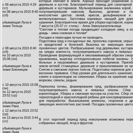
которые обитают в земле. Хорошо проходит укоренение с
с 06 августа 2015 4:29
деревьев и кустов. Благоприятный период для санитарной
(чт)
деревьев и кустарников. Мульчирование малинника корой,
по 08 августа 2015 8:40
полуперепревшим навозом. Выкопка, деление и пе
(сб)
многолетних цветов: лилий, ирисов, дельфиниумов и 
мелколуковичных. Заготовка корневых овощей для длит
убывающая Луна в
хранения. Благоприятное время для уборки картофеля, корн
знаке Тельца
7 августа (25.07 ст. стиль) - Анна Зимоуказательница
"Светлая и теплая погода предвещает холодную зиму, а е
дождь - зима снежная и теплая"
Посадки и пересадки лучше не проводить.
Подготовка гряд и посадочных ям, прополка сорняков, опры
от вредителей и болезней. Выкопка не зимующих мног
с 08 августа 2015 8:40
луковичных цветов. Разбрасывание под деревьями, кустар
(сб)
на грядах компоста, полуперепревшего навоза и лежалых 
по 10 августа 2015
Проведение формирующей и омолаживающей обрезки смор
15:08 (пн)
крыжовника, вырезка отплодоносивших побегов малины. У
больных и неурожайных деревьев и кустарников. Пригиб
убывающая Луна в
земли ветвей стланцевых деревьев и пришпиливание их кр
знаке Близнецов
Снятие и сжигание ловчих поясов. Подготовка черенков для 
весенних прививок. Сбор урожая для длительного хранения,
семян и корнеплодов на семенники. Уборка на хранение ка
моркови, свеклы, редьки.
с 10 августа 2015 15:08
Перекопка почвы, формирование гряд, разбрасывание ко
(пн)
полуперепревшего навоза и лежалых опилок. Сбор
по 12 августа 2015
корнеплодов. Уборка и сжигание мусора на участке. Сбор о
23:52 (ср)
черноплодной и красноплодной рябины для консервирования
для переработки. Выкапывание анемоны, георгинов и др
убывающая Луна в
зимующих многолетних растений. Посадка луковичных цвето
знаке Рака
с 12 августа 2015 23:52
(ср)
по 13 августа 2015 3:44
В этот короткий период пред новолунием возможна пере
(чт)
собранных овощей, ягод и фруктов.
убывающая Луна в
знаке Льва