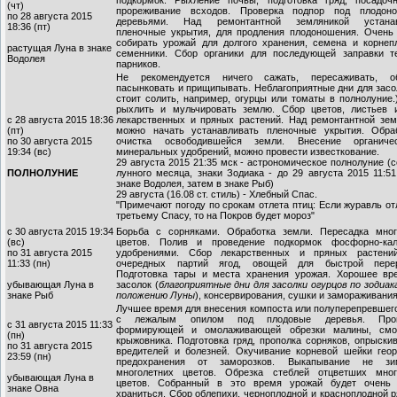
подкормок. Рыхление почвы, подготовка гряд, посадоч
(чт)
прореживание всходов. Проверка подпор под плодон
по 28 августа 2015
деревьями. Над ремонтантной земляникой устанав
18:36 (пт)
пленочные укрытия, для продления плодоношения. Очень
собирать урожай для долгого хранения, семена и корнеп
растущая Луна в знаке
семенники. Сбор органики для последующей заправки т
Водолея
парников.
Не рекомендуется ничего сажать, пересаживать, об
пасынковать и прищипывать. Неблагоприятные дни для засо
стоит солить, например, огурцы или томаты в полнолуние
рыхлить и мульчировать землю. Сбор цветов, листьев 
с 28 августа 2015 18:36
лекарственных и пряных растений. Над ремонтантной зем
(пт)
можно начать устанавливать пленочные укрытия. Обра
по 30 августа 2015
очистка освободившейся земли. Внесение органич
19:34 (вс)
минеральных удобрений, можно провести известкование.
29 августа 2015 21:35 мск - астрономическое полнолуние (
ПОЛНОЛУНИЕ
лунного месяца, знаки Зодиака - до 29 августа 2015 11:5
знаке Водолея, затем в знаке Рыб)
29 августа (16.08 ст. стиль) - Хлебный Спас.
"Примечают погоду по срокам отлета птиц: Если журавль от
третьему Спасу, то на Покров будет мороз"
с 30 августа 2015 19:34
Борьба с сорняками. Обработка земли. Пересадка мног
(вс)
цветов. Полив и проведение подкормок фосфорно-ка
по 31 августа 2015
удобрениями. Сбор лекарственных и пряных растени
11:33 (пн)
очередных партий ягод, овощей для быстрой перер
Подготовка тары и места хранения урожая. Хорошее вр
убывающая Луна в
засолок (
благоприятные дни для засолки огурцов по зодиа
знаке Рыб
положению Луны
), консервирования, сушки и замораживания
Лучшее время для внесения компоста или полуперепревшег
с лежалым опилом под плодовые деревья. Пров
с 31 августа 2015 11:33
формирующей и омолаживающей обрезки малины, смо
(пн)
крыжовника. Подготовка гряд, прополка сорняков, опрыски
по 31 августа 2015
вредителей и болезней. Окучивание корневой шейки геор
23:59 (пн)
предохранения от заморозков. Выкапывание не зи
многолетних цветов. Обрезка стеблей отцветших мног
убывающая Луна в
цветов. Собранный в это время урожай будет очень
знаке Овна
храниться. Сбор облепихи, черноплодной и красноплодной 