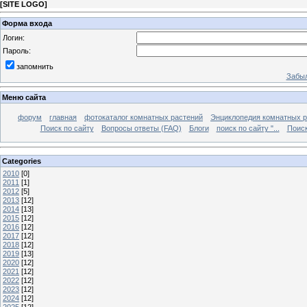
[
SITE LOGO
]
Форма входа
Логин:
Пароль:
запомнить
Забыл
Меню сайта
форум
главная
фотокаталог комнатных растений
Энциклопедия комнатных р
Поиск по сайту
Вопросы ответы (FAQ)
Блоги
поиск по сайту "...
Поиск
Categories
2010
[0]
2011
[1]
2012
[5]
2013
[12]
2014
[13]
2015
[12]
2016
[12]
2017
[12]
2018
[12]
2019
[13]
2020
[12]
2021
[12]
2022
[12]
2023
[12]
2024
[12]