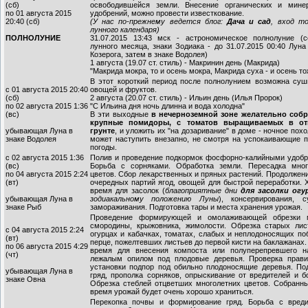
(сб)
освободившейся земли. Внесение органических и мине
по 01 августа 2015
удобрений, можно провести известкование.
20:40 (сб)
(У нас по-прежнему ведется блог:
Дача
и
сад
, вход то
лунного календаря)
ПОЛНОЛУНИЕ
31.07.2015 13:43 мск - астрономическое полнолуние (с
лунного месяца, знаки Зодиака - до 31.07.2015 00:40 Луна
Козерога, затем в знаке Водолея)
1 августа (19.07 ст. стиль) - Макринин день (Макрида)
"Макрида мокра, то и осень мокра, Макрида суха - и осень то
В этот короткий период после полнолунием возможна сушк
с 01 августа 2015 20:40
овощей и фруктов.
(сб)
2 августа (20.07 ст. стиль) - Ильин день (Илья Пророк)
по 02 августа 2015 1:36
"С Ильина дня ночь длинна и вода холодна"
(вс)
В эти выходные
в нечерноземной зоне желательно собр
крупные помидоры, с томатов выращиваемых в от
убывающая Луна в
грунте
, и уложить их "на дозаривание" в доме - ночное пох
знаке Водолея
может наступить внезапно, не смотря на успокаивающие п
погоды.
с 02 августа 2015 1:36
Полив и проведение подкормок фосфорно-калийными удобр
(вс)
Борьба с сорняками. Обработка земли. Пересадка мног
по 04 августа 2015 2:24
цветов. Сбор лекарственных и пряных растений. Продолжен
(вт)
очередных партий ягод, овощей для быстрой переработки.
время для засолок (
благоприятные дни
для засолки огу
убывающая Луна в
зодиакальному положению Луны
), консервирования, 
знаке Рыб
замораживания. Подготовка тары и места хранения урожая.
Проведение формирующей и омолаживающей обрезки 
смородины, крыжовника, жимолости. Обрезка старых лис
с 04 августа 2015 2:24
огурцах и кабачках, томатах, слабых и неплодоносящих по
(вт)
перце, пожелтевших листьев до первой кисти на баклажанах
по 06 августа 2015 4:29
время для внесения компоста или полуперепревшего н
(чт)
лежалым опилом под плодовые деревья. Проверка прави
установки подпор под обильно плодоносящие деревья. Под
убывающая Луна в
гряд, прополка сорняков, опрыскивание от вредителей и б
знаке Овна
Обрезка стеблей отцветших многолетних цветов. Собранны
время урожай будет очень хорошо храниться.
Перекопка почвы и формирование гряд. Борьба с вреди