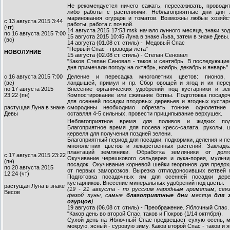
Не рекомендуется ничего сажать, пересаживать, проводит
либо работы с растениями. Неблагоприятные дни для з
маринования огурцов и томатов. Возможны любые хозяйс
с 13 августа 2015 3:44
работы, работа с почвой.
(чт)
14 августа 2015 17:53 msk начало лунного месяца, знаки зод
по 16 августа 2015 7:00
15 августа 2015 10:45 Луна в знаке Льва, затем в знаке Девы.
(вс)
14 августа (01.08 ст. стиль) - Медовый Спас
"Первый Спас - проводы лета"
НОВОЛУНИЕ
15 августа (02.08 ст. стиль) - Степан Сеновал
"Каков Степан Сеновал - таков и сентябрь. В последующи
дня примечали погоду на октябрь, ноябрь, декабрь и январь"
с 16 августа 2015 7:00
Деление и пересадка многолетних цветов: пионов, 
(вс)
ландышей, примул и пр. Сбор овощей и ягод и их перер
по 17 августа 2015
Внесение органических удобрений под кустарники и зем
23:22 (пн)
Компостирование или сжигание ботвы. Подготовка посадо
для осенней посадки плодовых деревьев и ягодных кустар
растущая Луна в знаке
смородины необходимо обрезать тонкие однолетние 
Девы
оставляя 4-5 сильных, провести прищипывание верхушек.
Неблагоприятное время для поливов и жидких под
Благоприятное время для посева кресс-салата, руколы, ш
кервеля для получения поздней зелени.
Благоприятный период для посадки, подкормки, деления и п
многолетних цветов и лекарственных растений. Закладк
плантаций земляники. Обработка земляники от долго
с 17 августа 2015 23:22
Окучивание черешкового сельдерея и лука-порея, мульчи
(пн)
посадок. Окучивание корневой шейки георгинов для предо
по 20 августа 2015
от первых заморозков. Вырезка отплодоносивших ветвей 
12:24 (чт)
Подготовка посадочных ям для осенней посадки дер
кустарников. Внесение минеральных удобрений под цветы.
растущая Луна в знаке
(19 - 21 августа - по русским народным приметам, свя
Весов
фазой луны, самые
благоприятные дни
месяца
для з
огурцов
)
19 августа (06.08 ст. стиль) - Преображение. Яблочный Спас.
"Каков день во второй Спас, таков и Покров (1/14 октября).
Сухой день на Яблочный Спас предвещает сухую осень, м
мокрую, ясный - суровую зиму. Каков второй Спас - таков и 