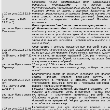
Перекопка почвы, формирование гряд, разбрасыва
деревьями, кустарниками и на грядках ком
полуперепревшего навоза и лежалых опилок. Полное или ч
удаление грунта из теплиц и парников. Заполнение т
с 20 августа 2015 12:24
парников органическими остатками. Возможна посадка зуб
(чт)
севка озимого чеснока, луковичных растений. Возможно
по 22 августа 2015
для посадки и пересадки любых растений. Посадка 
23:41 (сб)
тюльпанов.
Благоприятные дни для засолок и консервирования
.
растущая Луна в знаке
(
О благоприятных днях:
в благоприятные дни все п
Скорпиона
наиболее успешно, но это не значит, что, например, зас
квашение нельзя проводить в другие дни - делайте как вам
единственное, не планируйте работу в неблагоприят
этого дни лунного календаря - вероятность ошибок в 
очень высока)
Сбор цветов и листьев лекарственных растений; сбор 
с 22 августа 2015 23:41
корнеплодов на семенники. Сбор плодов для быстрого употр
(сб)
но не для долгого хранения. Посев озимых зерновых культу
по 25 августа 2015 7:22
числе в качестве зеленых удобрений. Сбор растительных 
(вт)
для теплиц и парников. Обработка хранилищ под овощи. Вн
почву минеральных удобрений.
растущая Луна в знаке
23 августа (10.08 ст. стиль) - Лаврентий.
Стрельца
"Если сильная жара или сильные дожди, то будет так дол
осень"
Благоприятное время по лунному календарю для посева
салата, шпината, кервеля, пекинской капусты (л
с 25 августа 2015 7:22
скороспелой) в теплицах и открытом грунте для о
(вт)
употребления. Возможны деление и пересадка корневищ 
по 27 августа 2015
ирисов и прочих многолетников.
11:03 (чт)
Посадка и пересадка растений, зимующих в открытом грун
органики для заправки теплиц и парников. Посадка дер
растущая Луна в знаке
кустарников и многолетних цветочных растений чер
Козерога
Обработка огурцов в теплицах от грибковых, бактер
болезней и от вредителей. Уборка урожая: лучше все со
употреблять в свежем виде.
Неблагоприятные дни для проведения поливов и к
с 27 августа 2015 11:03