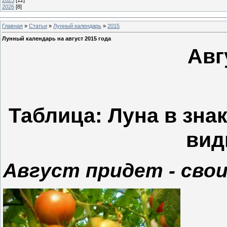
2025
[12]
2026
[8]
Главная
»
Статьи
»
Лунный календарь
»
2015
Лунный календарь на август 2015 года
Авг
Таблица: Луна в зна
вид
Август придет - свои