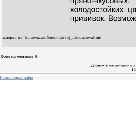
пряно-вкусов
холодостойких ц
прививок. Возмо
материал взятhttp://www.abc2home.ru/lunnyj_calendar/fevral.html
Всего комментариев
:
0
Добавлять комментарии могу
[
Р
Полная версия сайта