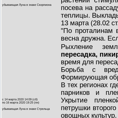
убывающая Луна в знаке Скорпиона
посева на рассад
теплицы. Выклад
13 марта (28.02 с
"По проталинам в
весна дружна. Ес
Рыхление земл
пересадка, пики
время для переса
Борьба с вреди
Формирующая обре
В тех регионах гд
парников и пле
Укрытие пленко
с 14 марта 2020 14:09 (сб)
по 16 марта 2020 19:25 (пн)
петрушки второго
убывающая Луна в знаке Стрельца
овощных культур.