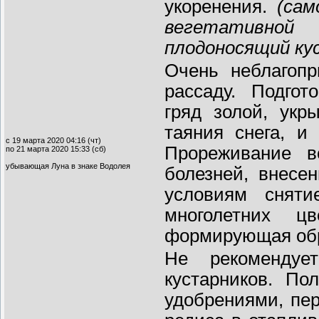
укоренения.
(сам
вегетативной
плодоносящий ку
Очень неблагоп
рассаду. Подгото
гряд золой, укр
таяния снега, и
с 19 марта 2020 04:16 (чт)
Прореживание в
по 21 марта 2020 15:33 (сб)
убывающая Луна в знаке Водолея
болезней, внесе
условиям сняти
многолетних ц
формирующая обре
Не рекомендуе
кустарников. По
удобрениями, пер