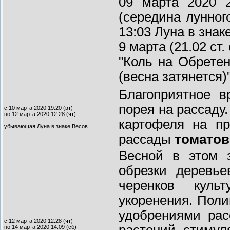
09 марта 2020 2
(середина лунног
13:03 Луна в знак
9 марта (21.02 ст
"Коль на Обретен
(весна затянется)
Благоприятное в
порея на рассаду
с 10 марта 2020 19:20 (вт)
по 12 марта 2020 12:28 (чт)
картофеля на пр
убывающая Луна в знаке Весов
рассады
томатов
Весной в этом 
обрезки деревье
черенков куль
укоренения. Поли
удобрениями рас
с 12 марта 2020 12:28 (чт)
растений стимул
по 14 марта 2020 14:09 (сб)