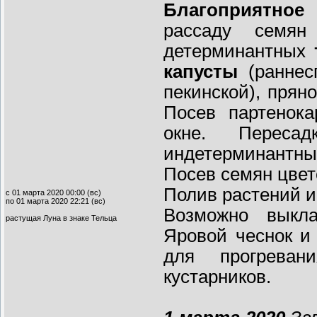
Благоприятное
рассаду семя
детерминантных
капусты
(раннесп
пекинской), прян
Посев партенок
окне. Переса
индетерминантных
Посев семян цвето
Полив растений и
с 01 марта 2020 00:00 (вс)
по 01 марта 2020 22:21 (вс)
Возможно выкла
растущая Луна в знаке Тельца
Яровой чеснок и
для прогреван
кустарников.