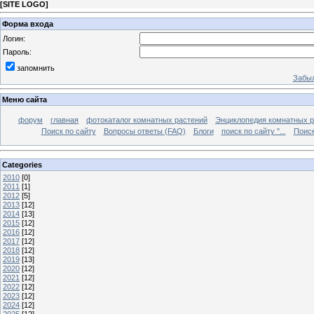
[
SITE LOGO
]
Форма входа
Логин:
Пароль:
запомнить
Забыл
Меню сайта
форум
главная
фотокаталог комнатных растений
Энциклопедия комнатных р
Поиск по сайту
Вопросы ответы (FAQ)
Блоги
поиск по сайту "...
Поиск
Categories
2010
[0]
2011
[1]
2012
[5]
2013
[12]
2014
[13]
2015
[12]
2016
[12]
2017
[12]
2018
[12]
2019
[13]
2020
[12]
2021
[12]
2022
[12]
2023
[12]
2024
[12]