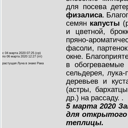
для посева дет
физалиса
. Благ
семян
капусты
(р
и цветной, брок
пряно-ароматиче
фасоли, партено
с 04 марта 2020 07:25 (ср)
окне. Благоприят
по 06 марта 2020 12:27 (пт)
в обогреваемые 
растущая Луна в знаке Рака
сельдерея, лука-
деревьев и куст
(астры, бархатцы
др.) на рассаду. .
5 марта 2020
За
для открытого 
теплицы.