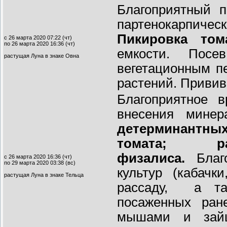
Благоприятный 
партенокарпиче
Пикировка том
с 26 марта 2020 07:22 (чт)
по 26 марта 2020 16:36 (чт)
емкости. Пос
растущая Луна в знаке Овна
вегетационным пе
растений. Привив
Благоприятное 
внесения мине
детерминантн
томата; р
физалиса.
Благо
с 26 марта 2020 16:36 (чт)
по 29 марта 2020 03:38 (вс)
культур (кабачк
растущая Луна в знаке Тельца
рассаду, а 
посаженных ран
мышами и зайц