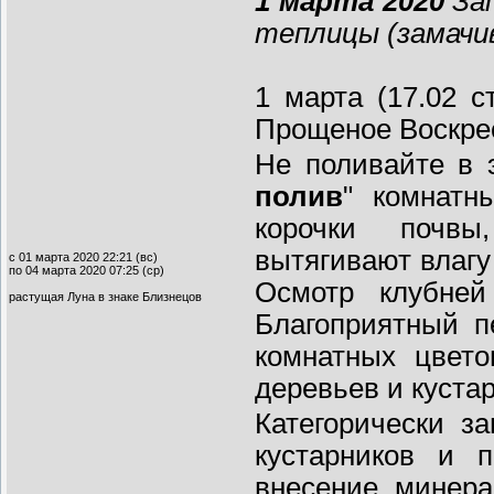
1 марта 2020
Зап
теплицы (замачив
1 марта (17.02 с
Прощеное Воскрес
Не поливайте в 
полив
" комнатн
корочки почвы
вытягивают влагу
с 01 марта 2020 22:21 (вс)
по 04 марта 2020 07:25 (ср)
Осмотр клубней
растущая Луна в знаке Близнецов
Благоприятный п
комнатных цвето
деревьев и куста
Категорически з
кустарников и 
внесение минера