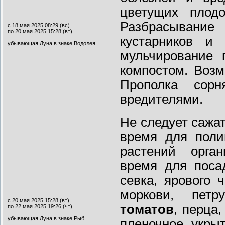
цветущих плодо
Разбрасывани
с 18 мая 2025 08:29 (вс)
по 20 мая 2025 15:28 (вт)
кустарников и 
убывающая Луна в знаке Водолея
мульчирование 
компостом. Возм
Прополка сор
вредителями.
Не следует сажат
время для поли
растений орган
время для поса
севка, ярового 
моркови, пет
с 20 мая 2025 15:28 (вт)
томатов
, перца
по 22 мая 2025 19:26 (чт)
убывающая Луна в знаке Рыб
пленочное укрыт