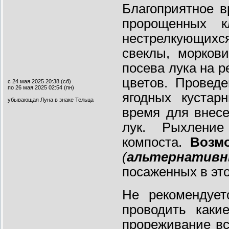
Благоприятное 
пророщенных к
нестрелкующихся
свеклы, моркови
посева лука на р
цветов. Провед
с 24 мая 2025 20:38 (сб)
по 26 мая 2025 02:54 (пн)
ягодных кустар
убывающая Луна в знаке Тельца
время для внесе
лук. Рыхление
компоста.
Возм
(
альтернатив
посаженных в это
Не рекомендует
проводить каки
прореживание вс