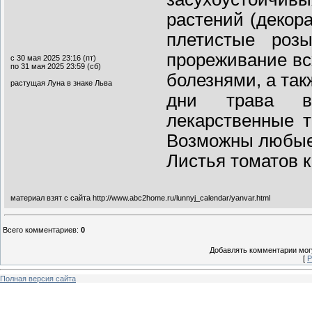
растений (декор
плетистые роз
прореживание вс
с 30 мая 2025 23:16 (пт)
по 31 мая 2025 23:59 (сб)
болезнями, а так
растущая Луна в знаке Льва
дни трава в
лекарственные 
Возможны любые 
Листья томатов к
материал взят с сайта http://www.abc2home.ru/lunnyj_calendar/yanvar.html
Всего комментариев
:
0
Добавлять комментарии могу
[
Р
Полная версия сайта