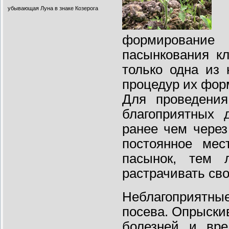
убывающая Луна в знаке Козерога
Чт
формирование
пасынкования кл
только одна из
процедур их фор
Для проведения
благоприятных 
ранее чем через
постоянное мес
пасынок, тем 
растрачивать сво
Неблагоприят
посева. Опрыски
болезней и вре