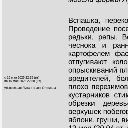
Вспашка, перек
Проведение посе
редьки, репы. В
чеснока и ран
картофелем фас
отпугивают кол
опрыскиваний пл
вредителей, бо
с 13 мая 2025 22:15 (вт)
по 15 мая 2025 22:58 (чт)
плохо перезимо
убывающая Луна в знаке Стрельца
кустарников ст
обрезки дерев
верхушек побего
яблони, груши, в
13 мая (30.04 ст.