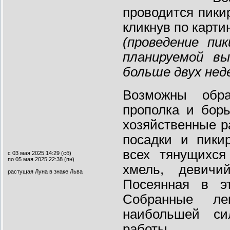
проводится пики
кликнув по картин
(проведение пи
планируемой в
больше двух нед
Возможны обра
прополка и бор
хозяйственные р
посадки и пики
всех тянущихся
с 03 мая 2025 14:29 (сб)
по 05 мая 2025 22:38 (пн)
хмель, девичи
растущая Луна в знаке Льва
Посеянная в э
Собранные ле
наибольшей си
работы.