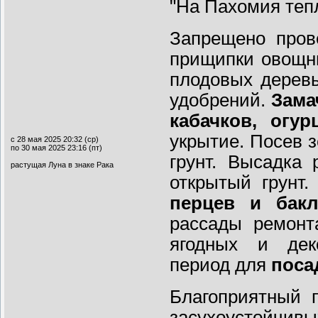
"На Пахомия тепл
Запрещено пров
прищипки овощны
плодовых деревь
удобрений.
Зама
кабачков, огур
укрытие. Посев з
с 28 мая 2025 20:32 (ср)
по 30 мая 2025 23:16 (пт)
грунт. Высадка
растущая Луна в знаке Рака
открытый грунт
перцев и бак
рассады ремонт
ягодных и деко
период для
поса
Благоприятный 
засухоустойчивы