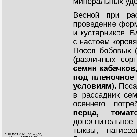
минеральных удо
Весной при ра
проведение фор
и кустарников. 
с настоем коров
Посев бобовых (
(различных сорт
семян кабачков
под пленочное 
условиям).
Поса
в рассадник се
осеннего потреб
перца, тома
дополнительное
тыквы, патисс
с 10 мая 2025 22:57 (сб)