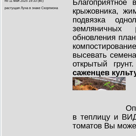
Благоприятное 
по 11 мая 2025 19:33 (вс)
растущая Луна в знаке Скорпиона
крыжовника, жи
подвязка одно
земляничных 
обновления план
компостировани
высевать семена
открытый грун
саженцев культ
Оп
в теплицу и ВИ
томатов Вы может