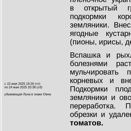
в открытый гру
подкормки ко
земляники. Вне
ягодные кустар
(пионы, ирисы, д
Вспашка и рых
болезнями ра
мульчировать 
корневых и вне
с 22 мая 2025 19:26 (чт)
Подкормки плод
по 24 мая 2025 20:38 (сб)
убывающая Луна в знаке Овна
земляники и ов
переработка. 
обрезки и удал
томатов.