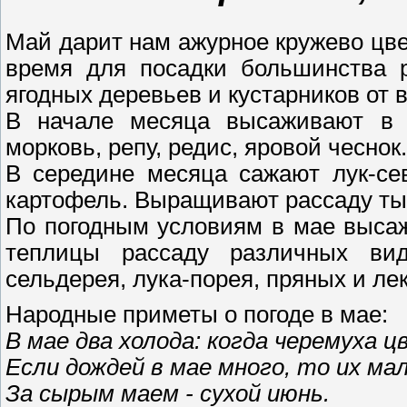
Май дарит нам ажурное кружево цв
время для посадки большинства р
ягодных деревьев и кустарников от
В начале месяца высаживают в о
морковь, репу, редис, яровой чеснок.
В середине месяца сажают лук-сев
картофель. Выращивают рассаду ты
По погодным условиям в мае высаж
теплицы рассаду различных видо
сельдерея, лука-порея, пряных и ле
Народные приметы о погоде в мае:
В мае два холода: когда черемуха ц
Если дождей в мае много, то их ма
За сырым маем - сухой июнь.