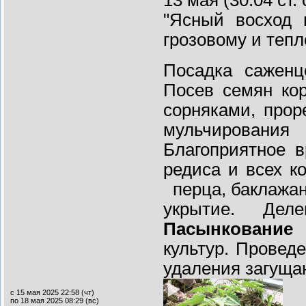
"Ясный восход 
грозовому и тепл
Посадка саженц
Посев семян ко
сорняками, прор
мульчировани
Благоприятное 
редиса и всех к
перца, баклажа
укрытие. Дел
Пасынкование
культур. Провед
удаления загуща
с 15 мая 2025 22:58 (чт)
по 18 мая 2025 08:29 (вс)