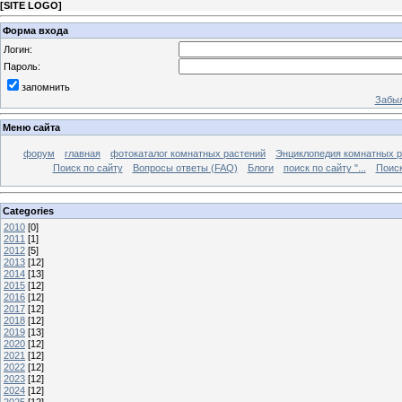
[
SITE LOGO
]
Форма входа
Логин:
Пароль:
запомнить
Забыл
Меню сайта
форум
главная
фотокаталог комнатных растений
Энциклопедия комнатных р
Поиск по сайту
Вопросы ответы (FAQ)
Блоги
поиск по сайту "...
Поиск
Categories
2010
[0]
2011
[1]
2012
[5]
2013
[12]
2014
[13]
2015
[12]
2016
[12]
2017
[12]
2018
[12]
2019
[13]
2020
[12]
2021
[12]
2022
[12]
2023
[12]
2024
[12]