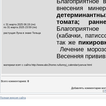
Благоприятное 
внесения мине
детерминантн
томата; ранн
с 31 марта 2025 06:19 (пн)
Благоприятное
по 31 марта 2025 23:59 (пн)
растущая Луна в знаке Тельца
(кабачки, патис
так же
пикиров
Лечение морозо
Весенняя привив
материал взят с сайта http://www.abc2home.ru/lunnyj_calendar/yanvar.html
Всего комментариев
:
0
Добавлять комментарии могу
[
Р
Полная версия сайта