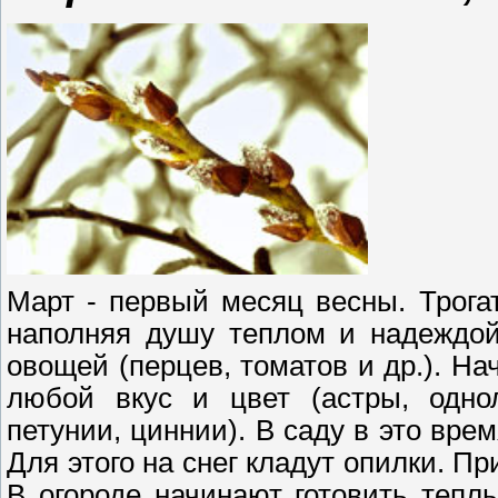
Март - первый месяц весны. Трога
наполняя душу теплом и надеждой
овощей (перцев, томатов и др.). На
любой вкус и цвет (астры, однол
петунии, циннии). В саду в это вре
Для этого на снег кладут опилки. Пр
В огороде начинают готовить тепл