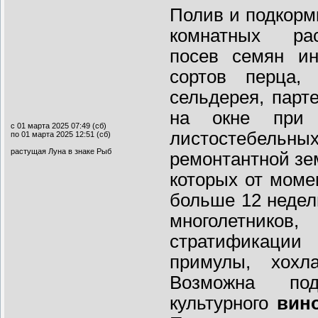
Полив и подкор
комнатных ра
посев семян ин
сортов перца, 
сельдерея, парт
на окне при 
с 01 марта 2025 07:49 (сб)
листостебел
по 01 марта 2025 12:51 (сб)
растущая Луна в знаке Рыб
ремонтантной зем
которых от моме
больше 12 недел
многолетнико
стратификации
примулы, хохла
Возможна под
культурного
вин