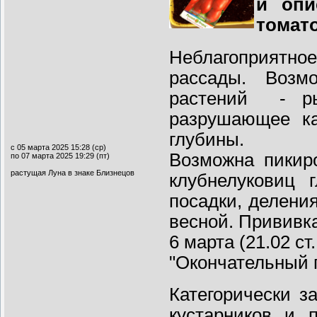
и опи
томато
Неблагоприятное
рассады. Возм
растений - ры
разрушающее ка
глубины.
с 05 марта 2025 15:28 (ср)
Возможна пикир
по 07 марта 2025 19:29 (пт)
растущая Луна в знаке Близнецов
клубнелуковиц 
посадки, делени
весной. Прививка
6 марта (21.02 с
"Окончательный п
Категорически з
кустарников и 