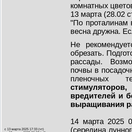
комнатных цвето
13 марта (28.02 
"По проталинам 
весна дружна. Ес
Не рекомендует
обрезать. Подгот
рассады. Возм
почвы в посадочн
пленочных 
стимуляторо
вредителей и б
выращивания р
14 марта 2025 
(середина лунног
с 13 марта 2025 17:33 (чт)