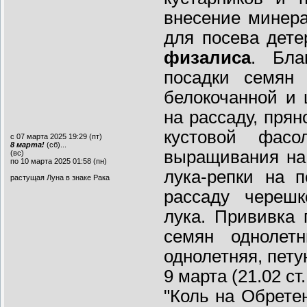
внесение минер
для посева дет
физалиса
. Бла
посадки семя
белокочанной и 
на рассаду, прян
кустовой фасо
с 07 марта 2025 19:29 (пт)
8 марта!
(сб)...
выращивания на 
(вс)
по 10 марта 2025 01:58 (пн)
лука-репки на 
растущая Луна в знаке Рака
рассаду черешк
лука. Прививка 
семян однолетн
однолетняя, петун
9 марта (21.02 ст
"Коль на Обретен