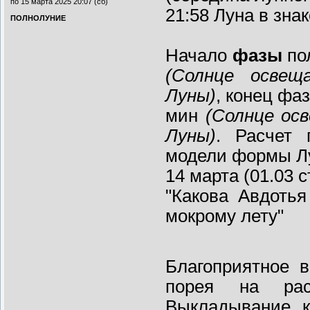
по 15 марта 2025 20:07 (сб)
21:58 Луна в знак
ПОЛНОЛУНИЕ
Начало
фазы
пол
(Солнце освещ
Луны)
, конец фа
мин
(Солнце ос
Луны)
. Расчет 
модели формы Л
14 марта (01.03 с
"Какова Авдотья
мокрому лету"
Благоприятное 
порея на рас
Выкладывание 