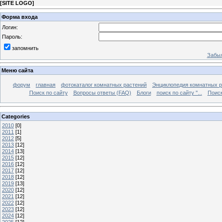
[
SITE LOGO
]
Форма входа
Логин:
Пароль:
запомнить
Забыл
Меню сайта
форум
главная
фотокаталог комнатных растений
Энциклопедия комнатных р
Поиск по сайту
Вопросы ответы (FAQ)
Блоги
поиск по сайту "...
Поиск
Categories
2010
[0]
2011
[1]
2012
[5]
2013
[12]
2014
[13]
2015
[12]
2016
[12]
2017
[12]
2018
[12]
2019
[13]
2020
[12]
2021
[12]
2022
[12]
2023
[12]
2024
[12]