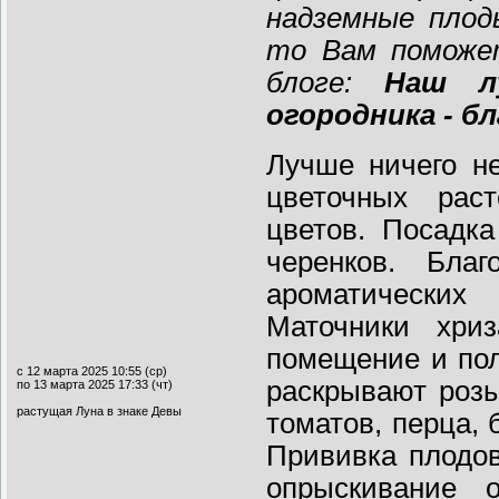
надземные плод
то Вам поможе
блоге:
Наш л
огородника - б
Лучше ничего не
цветочных рас
цветов. Посадк
черенков. Бла
ароматических
Маточники хри
помещение и пол
с 12 марта 2025 10:55 (ср)
раскрывают розы
по 13 марта 2025 17:33 (чт)
растущая Луна в знаке Девы
томатов, перца,
Прививка плодов
опрыскивание 