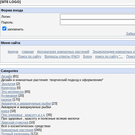
[
SITE LOGO
]
Форма входа
Логин:
Пароль:
запомнить
Забыл
Меню сайта
форум
главная
фотокаталог комнатных растений
Энциклопедия комнатных р
Поиск по сайту
Вопросы ответы (FAQ)
Блоги
поиск по сайту "...
Поиск
Categories
Дизайн
[81]
Дизайн и комнатные растения: творческий подход к оформлению"
Экология
[2]
Конкурсы
[0]
Это интересно
[65]
Кулинария
[20]
разное
[170]
Аквариум и аквариумные рыбки
[23]
Аквариум и аквариумные рыбки
книги
[18]
Про здоровье , красоту и.т.д.
[35]
Про здоровье , красоту и полезные всякие мелочи
Дамская сумочка
[10]
Всё о косметических средствах
Комнатные растения
[265]
Лунный календарь
[172]