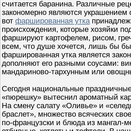
считается баранина. Различные рец
закономерно являются украшением с
вот
фаршированная утка
принадлежи
происхождения, которые хозяйки под
фаршируют картофелем, рисом, греч
всем, что душе хочется, лишь бы бы
фаршированная утка является зако
дополняют его разными соусами: в
мандариново-тархунным или овощны
Сегодня национальные праздничные
«пюрешку» вытеснил ароматный кар
На смену салату «Оливье» и «селе
браслет», множество всяческих свое
по-французски и блюда из мангал-м
отбивные, котлеты и тефтели. В наш