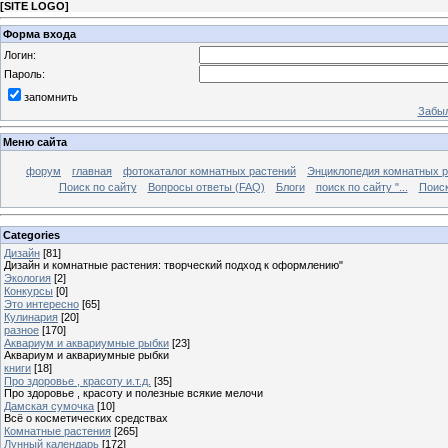
[
SITE LOGO
]
Форма входа
Логин:
Пароль:
запомнить
Забыл
Меню сайта
форум
главная
фотокаталог комнатных растений
Энциклопедия комнатных р
Поиск по сайту
Вопросы ответы (FAQ)
Блоги
поиск по сайту "...
Поиск
Categories
Дизайн
[81]
Дизайн и комнатные растения: творческий подход к оформлению"
Экология
[2]
Конкурсы
[0]
Это интересно
[65]
Кулинария
[20]
разное
[170]
Аквариум и аквариумные рыбки
[23]
Аквариум и аквариумные рыбки
книги
[18]
Про здоровье , красоту и.т.д.
[35]
Про здоровье , красоту и полезные всякие мелочи
Дамская сумочка
[10]
Всё о косметических средствах
Комнатные растения
[265]
Лунный календарь
[172]