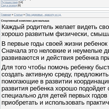
Путешествия
[14]
Сад и огород
[6]
Главная
»
Статьи
»
Про здоровье , красоту и.т.д.
Спортивный комплекс для малыша
Каждый родитель желает видеть св
хорошо развитым физически, смышл
В первые годы своей жизни ребенок
Сначала это неловкие и неумелые 
развиваются и действия ребенка пр
Для того чтобы помочь ребенку быс
создать активную среду, предложит
помогающие в развитии координации
развития ребенка хорошо подойдет 
специально для детей первых годов
приобретать и использовать практич