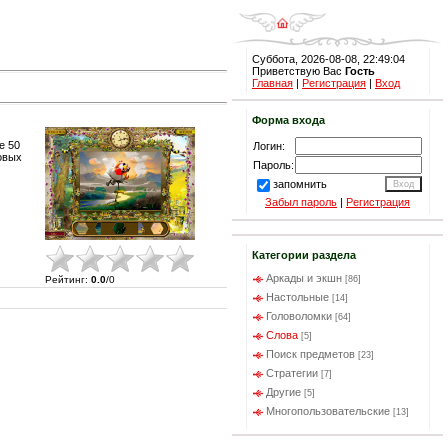
Суббота, 2026-08-08, 22:49:04
Приветствую Вас
Гость
Главная
|
Регистрация
|
Вход
Форма входа
е 50
Логин:
овых
Пароль:
запомнить
Забыл пароль
|
Регистрация
Категории раздела
Аркады и экшн
Рейтинг
:
0.0
/
0
[86]
Настольные
[14]
Головоломки
[64]
Слова
[5]
Поиск предметов
[23]
Стратегии
[7]
Другие
[5]
Многопользовательские
[13]