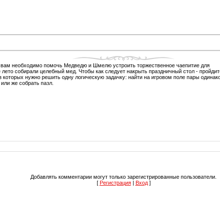
ре вам необходимо помочь Медведю и Шмелю устроить торжественное чаепитие для
 лето собирали целебный мед. Чтобы как следует накрыть праздничный стол - пройдит
з которых нужно решить одну логическую задачку: найти на игровом поле пары одинак
 или же собрать пазл.
Добавлять комментарии могут только зарегистрированные пользователи.
[
Регистрация
|
Вход
]