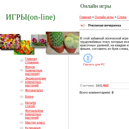
Онлайн игры
ИГРЫ(on-line)
Главная
»
Онлайн игры
»
Слова
Пчелиная вечеринка
В этой забавной логической иг
трудолюбивых пчел, которые все
красочных уровней, на каждом и
фишек, составить из букв слова,
Главная
страница
Скачать для
PC
Форум
(комнатные
растения)
Энциклопедия
комнатных
растений
Счетчики
:
1641
/
662
Фотокаталог
Всего комментариев
:
0
Блоги
Каталог
статей
Фотоальбом
комнатных
растений
Мастер класс
Кулинария