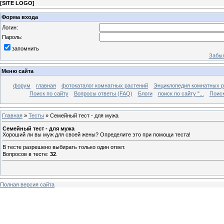
[
SITE LOGO
]
Форма входа
Логин:
Пароль:
запомнить
Забыл
Меню сайта
форум
главная
фотокаталог комнатных растений
Энциклопедия комнатных р
Поиск по сайту
Вопросы ответы (FAQ)
Блоги
поиск по сайту "...
Поиск
Главная
»
Тесты
» Семейный тест - для мужа
Семейный тест - для мужа
Хороший ли вы муж для своей жены? Определите это при помощи теста!
В тесте разрешено выбирать только один ответ.
Вопросов в тесте:
32
.
Полная версия сайта