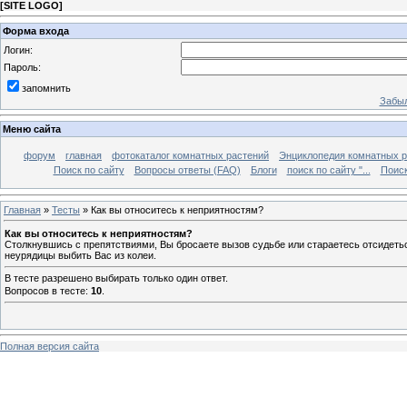
[
SITE LOGO
]
Форма входа
Логин:
Пароль:
запомнить
Забыл
Меню сайта
форум
главная
фотокаталог комнатных растений
Энциклопедия комнатных р
Поиск по сайту
Вопросы ответы (FAQ)
Блоги
поиск по сайту "...
Поиск
Главная
»
Тесты
» Как вы относитесь к неприятностям?
Как вы относитесь к неприятностям?
Столкнувшись с препятствиями, Вы бросаете вызов судьбе или стараетесь отсидетьс
неурядицы выбить Вас из колеи.
В тесте разрешено выбирать только один ответ.
Вопросов в тесте:
10
.
Полная версия сайта