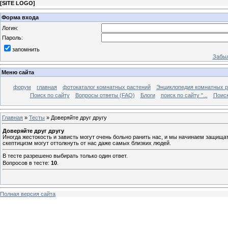
[
SITE LOGO
]
Форма входа
Логин:
Пароль:
запомнить
Забыл
Меню сайта
форум
главная
фотокаталог комнатных растений
Энциклопедия комнатных р
Поиск по сайту
Вопросы ответы (FAQ)
Блоги
поиск по сайту "...
Поиск
Главная
»
Тесты
» Доверяйте друг другу
Доверяйте друг другу
Иногда жестокость и зависть могут очень больно ранить нас, и мы начинаем защища
скептицизм могут оттолкнуть от нас даже самых близких людей.
В тесте разрешено выбирать только один ответ.
Вопросов в тесте:
10
.
Полная версия сайта