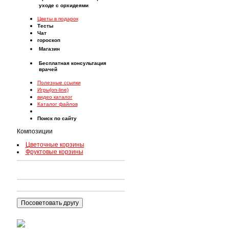
уходе с орхидеями
Цветы в подарок
Тесты
Чат
гороскоп
Магазин
Бесплатная консультация
врачей
Полезные ссылки
Игры(on-line)
видео каталог
Каталог файлов
Поиск по сайту
Композиции
Цветочные корзины
Фруктовые корзины