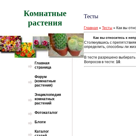
Комнатные
Тесты
растения
Главная
»
Тесты
» Как вы отн
Как вы относитесь к неп
Столкнувшись с препятствиям
определить, способны ли жиз
В тесте разрешено выбирать 
Вопросов в тесте:
10
.
Главная
страница
Форум
(комнатные
растения)
Энциклопедия
комнатных
растений
Фотокаталог
Блоги
Каталог
статей