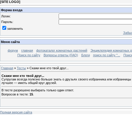
[
SITE LOGO
]
Форма входа
Логин:
Пароль:
запомнить
Забыл
Меню сайта
форум
главная
фотокаталог комнатных растений
Энциклопедия комнатных р
Поиск по сайту
Вопросы ответы (FAQ)
Блоги
поиск по сайту "...
Поиск
Главная
»
Тесты
» Скажи мне кто твой друг...
Скажи мне кто твой друг...
Супругам всегда полезно больше знать о друзьях своего избранника или избранницы 
лучшее — иметь общий круг друзей.
В тесте разрешено выбирать только один ответ.
Вопросов в тесте:
15
.
Полная версия сайта