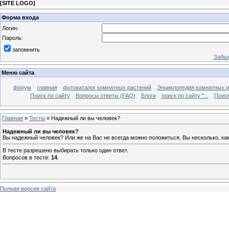
[
SITE LOGO
]
Форма входа
Логин:
Пароль:
запомнить
Забыл
Меню сайта
форум
главная
фотокаталог комнатных растений
Энциклопедия комнатных р
Поиск по сайту
Вопросы ответы (FAQ)
Блоги
поиск по сайту "...
Поиск
Главная
»
Тесты
» Надежный ли вы человек?
Надежный ли вы человек?
Вы надежный человек? Или же на Вас не всегда можно положиться, Вы несколько, ка
В тесте разрешено выбирать только один ответ.
Вопросов в тесте:
14
.
Полная версия сайта