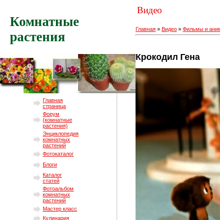
Видео
Комнатные
Главная
»
Видео
»
Фильмы и ани
растения
Крокодил Гена
Главная
страница
Форум
(комнатные
растения)
Энциклопедия
комнатных
растений
Фотокаталог
Блоги
Каталог
статей
Фотоальбом
комнатных
растений
Мастер класс
Кулинария