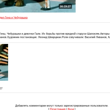
00:19:27
дил Гена и Чебурашка
Гены, Чебурашки и девочки Гали. Их борьбы против вредной старухи Шапокляк.Авторы
чанов.Художник-постановщик: Леонид Шварцман.Роли озвучивали: Василий Ливанов, К
:27
Добавлять комментарии могут только зарегистрированные пользователи.
[
Регистрация
|
Вход
]