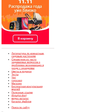
Литература по комнатным,
садовым растениям
Справочник из часто
задаваемых вопросов о
проблемах возникающих в
уходе с орхидеями
Цветы в подарок
Тесты
Чат
гороскоп
Магазин
Бесплатная консультация
врачей
Полезные ссылки
Игры(on-line)
видео каталог
Каталог файлов
Поиск по сайту