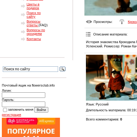
Цветы в
подарок
Поиск по
сайту
Вопросы
Просмотры
:
Кроко
ответы
(FAQ)
Вопросы по
орхидеям
Описание материала
:
Контакты
История знакомства Крокодила 
Успенский. Режиссер: Роман Ка
Почтовый ящик на flowersclub.info
Логин:
Пароль:
Язык
: Русский
запомнить меня
Длительность материала
: 00:19
регистрация
Всего комментариев
:
0