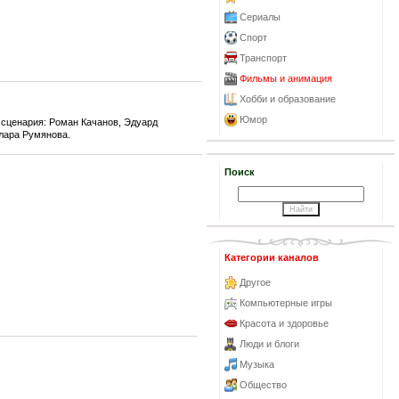
Сериалы
Спорт
Транспорт
Фильмы и анимация
Хобби и образование
Юмор
 сценария: Роман Качанов, Эдуард
лара Румянова.
Поиск
Категории каналов
Другое
Компьютерные игры
Красота и здоровье
Люди и блоги
Музыка
Общество