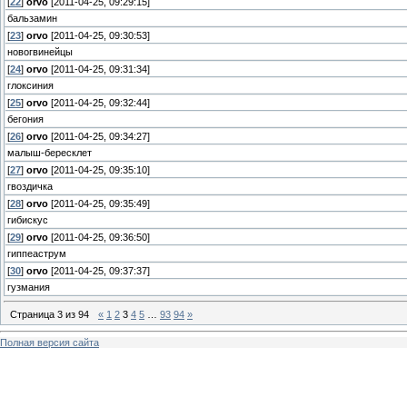
[
22
]
orvo
[2011-04-25, 09:29:15]
бальзамин
[
23
]
orvo
[2011-04-25, 09:30:53]
новогвинейцы
[
24
]
orvo
[2011-04-25, 09:31:34]
глоксиния
[
25
]
orvo
[2011-04-25, 09:32:44]
бегония
[
26
]
orvo
[2011-04-25, 09:34:27]
малыш-бересклет
[
27
]
orvo
[2011-04-25, 09:35:10]
гвоздичка
[
28
]
orvo
[2011-04-25, 09:35:49]
гибискус
[
29
]
orvo
[2011-04-25, 09:36:50]
гиппеаструм
[
30
]
orvo
[2011-04-25, 09:37:37]
гузмания
Страница
3
из
94
«
1
2
3
4
5
…
93
94
»
Полная версия сайта