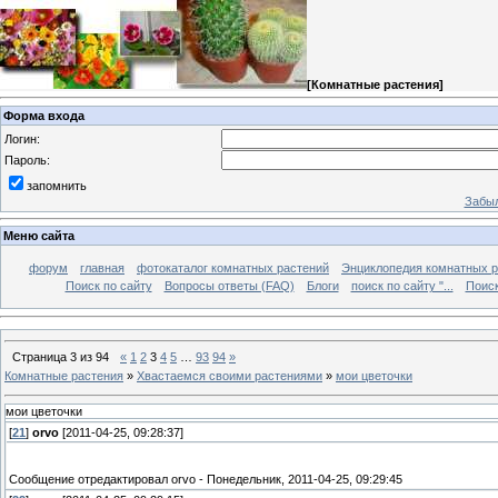
[
Комнатные растения
]
Форма входа
Логин:
Пароль:
запомнить
Забыл
Меню сайта
форум
главная
фотокаталог комнатных растений
Энциклопедия комнатных р
Поиск по сайту
Вопросы ответы (FAQ)
Блоги
поиск по сайту "...
Поиск
Страница
3
из
94
«
1
2
3
4
5
…
93
94
»
Комнатные растения
»
Хвастаемся своими растениями
»
мои цветочки
мои цветочки
[
21
]
orvo
[2011-04-25, 09:28:37]
Сообщение отредактировал
orvo
-
Понедельник, 2011-04-25, 09:29:45