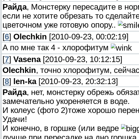
Райда
, Монстерку пересадите в но
если не хотите обрезать то сделайте
цветочном уже готовую опору..
[
6
]
Olechkin
[2010-09-23, 00:02:19]
А по мне так 4 - хлорофитум
[
7
]
Vasena
[2010-09-23, 10:12:15]
Olechkin
, точно хлорофитум, сейчас
[
8
]
len-ka
[2010-09-23, 20:32:13]
Райда
, нет, монстерку обрежь обяза
замечательно укореняется в воде.
И колеус (фото 2)тоже хорошо перен
Удачи!
И конечно, в горшке (или ведре
лучше при пересадке на дно горшка