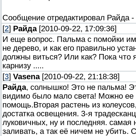
Сообщение отредактировал
Райда
[
2
]
Райда
[2010-09-22, 17:09:36]
И еще вопрос. Пальма с помойки им
не дерево, и как его правильно уст
должны виться? Или как? Пока что я
карнизу .....
[
3
]
Vasena
[2010-09-22, 21:18:38]
Райда
, солнышко! Это не пальма! Э
видимо было мало света! Можно ее п
помощь.Вторая растень из колеусов
достатка освещения. 3-я традесканци
луковичных, ну и последняя. самая 
заливать, а так её ничем не убить. 