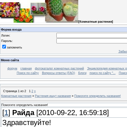
[
Комнатные растения
]
Форма входа
Логин:
Пароль:
запомнить
Забыл
Меню сайта
форум
главная
фотокаталог комнатных растений
Энциклопедия комнатных р
Поиск по сайту
Вопросы ответы (FAQ)
Блоги
поиск по сайту "...
Поиск
Страница
1
из
2
1
2
»
Комнатные растения
»
Растения ищут названия
»
Помогите определить названия!
Помогите определить названия!
[
1
]
Райда
[2010-09-22, 16:59:18]
Здравствуйте!