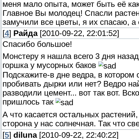
меня мало опыта, может быть её ка
Главное Вы молодец! Спасли растен
замучили все цветы, я их спасаю, а
[
4
]
Райда
[2010-09-22, 22:01:52]
Спасибо большое!
Монстеру я нашла всего 3 дня назад
горшка у мусорных баков
Подскажите-в дне ведра, в котором 
пробивать дырки или нет? Ведро най
разводили цемент... вот так вот. Вс
пришлось так
А что касается остальных растений, 
сторона у нас солнечная. Так что св
[
5
]
diluna
[2010-09-22, 22:40:22]